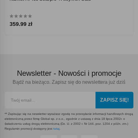
359.99 zł
Newsletter -
Nowości i promocje
Bądź na bieżąco. Zapisz się do newslettera już dziś
ZAPISZ SIĘ!
** Zapisując się na newsletter wyrażasz zgodę na przesyłanie informacji handlowych drogą
elektroniczną przez firmę Global sp. z o.o., zgodnie z ustawą z dnia 18 lipca 2002r. o
świadczeniu usług drogą elektroniczną (Dz. U. z 2002 r. Nr 144, poz. 1204 z późn. zm.)
Regulamin promocji dostępny jest
tutaj
.