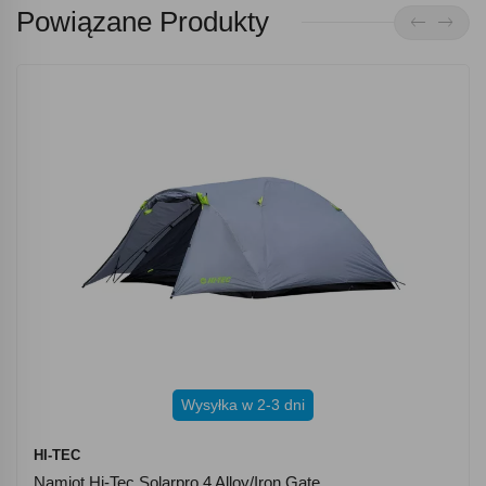
Powiązane Produkty
Wysyłka w 2-3 dni
HI-TEC
Namiot Hi-Tec Solarpro 4 Alloy/iron Gate