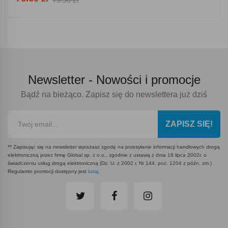
Newsletter -
Nowości i promocje
Bądź na bieżąco. Zapisz się do newslettera już dziś
ZAPISZ SIĘ!
** Zapisując się na newsletter wyrażasz zgodę na przesyłanie informacji handlowych drogą
elektroniczną przez firmę Global sp. z o.o., zgodnie z ustawą z dnia 18 lipca 2002r. o
świadczeniu usług drogą elektroniczną (Dz. U. z 2002 r. Nr 144, poz. 1204 z późn. zm.)
Regulamin promocji dostępny jest
tutaj
.