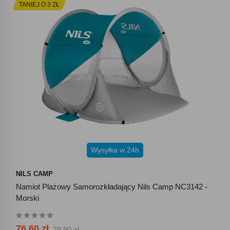
TANIEJ O 3 ZŁ
Wysyłka w 24h
NILS CAMP
Namiot Plażowy Samorozkładający Nils Camp NC3142 -
Morski
76.60 zł
79.90 zł