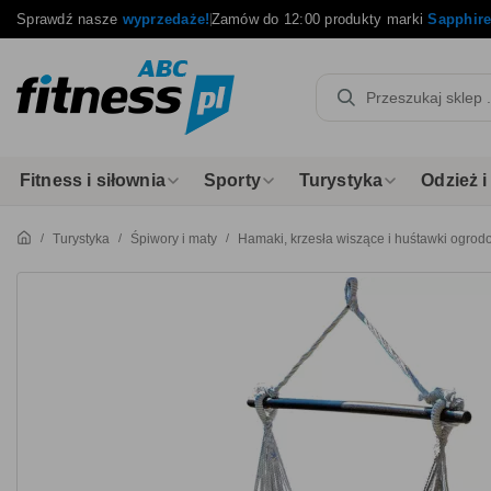
Sprawdź nasze
wyprzedaże!
Zamów do 12:00 produkty marki
Sapphir
Fitness i siłownia
Sporty
Turystyka
Odzież 
Turystyka
Śpiwory i maty
Hamaki, krzesła wiszące i huśtawki ogro