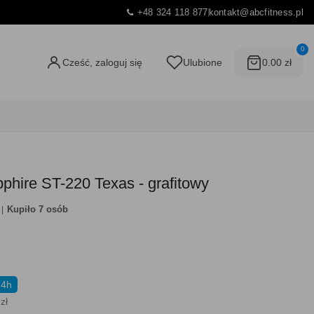
+48 324 118 877
kontakt@abcfitness.pl
0
Cześć, zaloguj się
Ulubione
0.00 zł
hire ST-220 Texas - grafitowy
Kupiło 7 osób
24h
zł