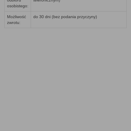
odbioru
telefonicznym)
osobistego:
Możliwość
do 30 dni (bez podania przyczyny)
zwrotu: