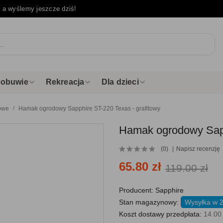
e
a wyślemy jeszcze dziś!
i obuwie
Rekreacja
Dla dzieci
dowe
Hamak ogrodowy Sapphire ST-220 Texas - grafitowy
Hamak ogrodowy Sapp
(0)
Napisz recenzję
65.80 zł
119.00 zł
Producent:
Sapphire
Stan magazynowy:
Wysyłka w 
Koszt dostawy przedpłata:
14.00 