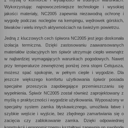
Wykorzystując najnowocześniejsze technologie i wysokiej
jakości materiały, NC2005 zapewnia niezawodną ochronę i
wygodę podczas noclegów na kempingu, wędrowek górskich,
biwaków i wielu innych aktywnościach na świeżym powietrzu.
Jedną z kluczowych cech śpiwora NC2005 jest jego doskonała
izolacja termiczna. Dzięki zastosowaniu zaawansowanych
materiałów izolacyjnych ten śpiwór utrzymuje ciepło wewnątrz
w najbardziej wymagających warunkach pogodowych. Nawet
przy temperaturze zewnętrznej poniżej zera stopni Celsjusza,
możesz spać spokojnie, w pełnym cieple i wygodzie. Dla
jeszcze większego komfortu użytkowania śpiwór posiada
specjalne przeszycia zapobiegające przemieszczaniu się
wypełnienia. Śpiwór NC2005 został również zaprojektowany z
myślą o praktyczności i wygodzie użytkowania. Wyposażony w
specjalny system zamka błyskawicznego, umożliwia łatwe i
szybkie wejście i wyjście, bez zbędnego zamartwiania się o
zacięcia czy zablokowanie zamka. Dzięki odpowiedniej
konstrukcji i ergonomicznemu kształtowi zapewnia on swobodę