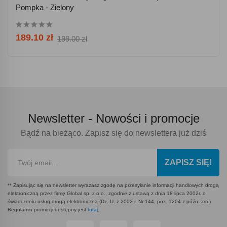
Pompka - Zielony
189.10 zł
199.00 zł
Newsletter -
Nowości i promocje
Bądź na bieżąco. Zapisz się do newslettera już dziś
ZAPISZ SIĘ!
** Zapisując się na newsletter wyrażasz zgodę na przesyłanie informacji handlowych drogą
elektroniczną przez firmę Global sp. z o.o., zgodnie z ustawą z dnia 18 lipca 2002r. o
świadczeniu usług drogą elektroniczną (Dz. U. z 2002 r. Nr 144, poz. 1204 z późn. zm.)
Regulamin promocji dostępny jest
tutaj
.