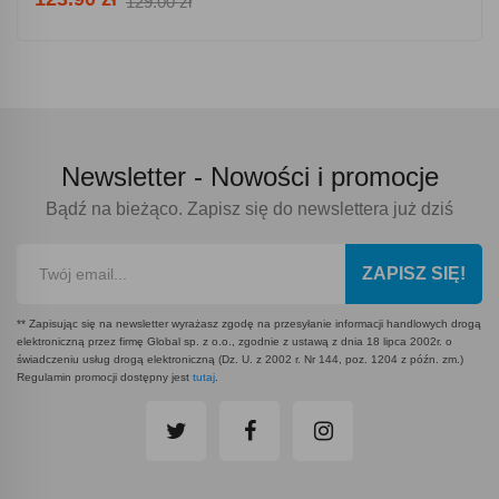
129.00 zł
Newsletter -
Nowości i promocje
Bądź na bieżąco. Zapisz się do newslettera już dziś
ZAPISZ SIĘ!
** Zapisując się na newsletter wyrażasz zgodę na przesyłanie informacji handlowych drogą
elektroniczną przez firmę Global sp. z o.o., zgodnie z ustawą z dnia 18 lipca 2002r. o
świadczeniu usług drogą elektroniczną (Dz. U. z 2002 r. Nr 144, poz. 1204 z późn. zm.)
Regulamin promocji dostępny jest
tutaj
.