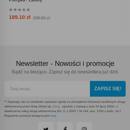
189.10 zł
199.00 zł
Newsletter -
Nowości i promocje
Bądź na bieżąco. Zapisz się do newslettera już dziś
ZAPISZ SIĘ!
** Zapisując się na newsletter wyrażasz zgodę na przesyłanie informacji handlowych drogą
elektroniczną przez firmę Global sp. z o.o., zgodnie z ustawą z dnia 18 lipca 2002r. o
świadczeniu usług drogą elektroniczną (Dz. U. z 2002 r. Nr 144, poz. 1204 z późn. zm.)
Regulamin promocji dostępny jest
tutaj
.