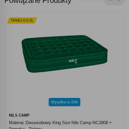
Powiązane Produkty
TANIEJ O 9 ZŁ
Wysyłka w 24h
NILS CAMP
Materac Dwuosobowy King Size Nils Camp NC2808 +
Pompka - Zielony