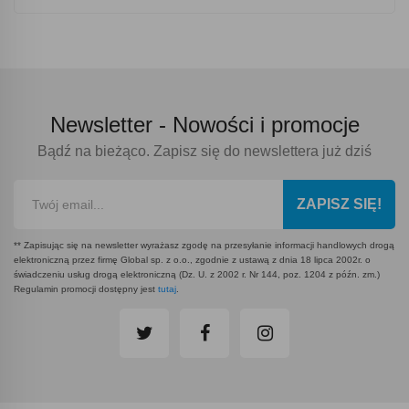
Newsletter -
Nowości i promocje
Bądź na bieżąco. Zapisz się do newslettera już dziś
ZAPISZ SIĘ!
** Zapisując się na newsletter wyrażasz zgodę na przesyłanie informacji handlowych drogą
elektroniczną przez firmę Global sp. z o.o., zgodnie z ustawą z dnia 18 lipca 2002r. o
świadczeniu usług drogą elektroniczną (Dz. U. z 2002 r. Nr 144, poz. 1204 z późn. zm.)
Regulamin promocji dostępny jest
tutaj
.