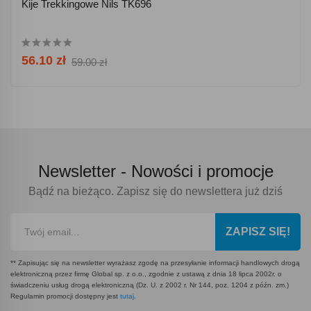
Kije Trekkingowe Nils TK696
56.10 zł
59.00 zł
Newsletter -
Nowości i promocje
Bądź na bieżąco. Zapisz się do newslettera już dziś
ZAPISZ SIĘ!
** Zapisując się na newsletter wyrażasz zgodę na przesyłanie informacji handlowych drogą
elektroniczną przez firmę Global sp. z o.o., zgodnie z ustawą z dnia 18 lipca 2002r. o
świadczeniu usług drogą elektroniczną (Dz. U. z 2002 r. Nr 144, poz. 1204 z późn. zm.)
Regulamin promocji dostępny jest
tutaj
.