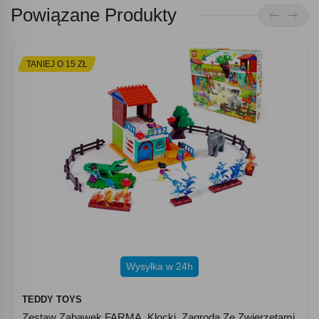
Powiązane Produkty
TANIEJ O 15 ZŁ
Wysyłka w 24h
TEDDY TOYS
Zestaw Zabawek FARMA, Klocki, Zagroda Ze Zwierzętami