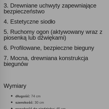
3. Drewniane uchwyty zapewniające
bezpieczeństwo
4. Estetyczne siodło
5. Ruchomy ogon (aktywowany wraz z
piosenką lub dźwiękami)
6. Profilowane, bezpieczne bieguny
7. Mocna, drewniana konstrukcja
biegunów
Wymiary
długość:
74 cm
szerokość:
30 cm
wysokość do siedziska:
45 cm