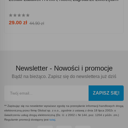
29.00 zł
44.90 zł
Newsletter -
Nowości i promocje
Bądź na bieżąco. Zapisz się do newslettera już dziś
ZAPISZ SIĘ!
** Zapisując się na newsletter wyrażasz zgodę na przesyłanie informacji handlowych drogą
elektroniczną przez firmę Global sp. z o.o., zgodnie z ustawą z dnia 18 lipca 2002r. o
świadczeniu usług drogą elektroniczną (Dz. U. z 2002 r. Nr 144, poz. 1204 z późn. zm.)
Regulamin promocji dostępny jest
tutaj
.