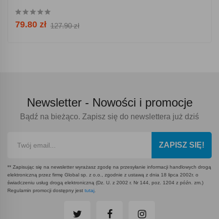
79.80 zł
127.90 zł
Newsletter -
Nowości i promocje
Bądź na bieżąco. Zapisz się do newslettera już dziś
ZAPISZ SIĘ!
** Zapisując się na newsletter wyrażasz zgodę na przesyłanie informacji handlowych drogą
elektroniczną przez firmę Global sp. z o.o., zgodnie z ustawą z dnia 18 lipca 2002r. o
świadczeniu usług drogą elektroniczną (Dz. U. z 2002 r. Nr 144, poz. 1204 z późn. zm.)
Regulamin promocji dostępny jest
tutaj
.