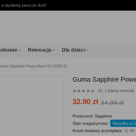
e
a wyślemy jeszcze dziś!
i obuwie
Rekreacja
Dla dzieci
Guma Sapphire Power Band SG-2080-32
Guma Sapphire Powe
(0)
Napisz recenzję
32.90 zł
34.99 zł
Producent:
Sapphire
Stan magazynowy:
Wysyłka w 
Koszt dostawy przedpłata:
11.99 