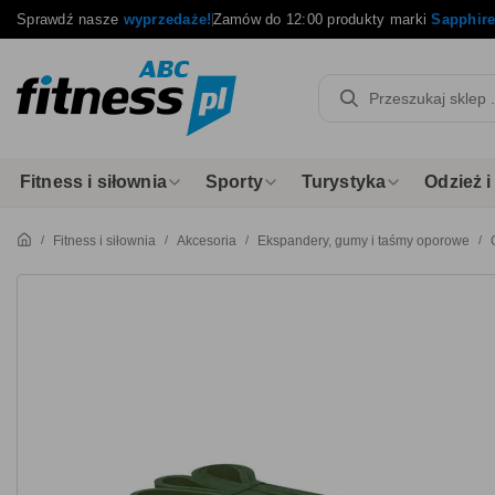
Sprawdź nasze
wyprzedaże!
Zamów do 12:00 produkty marki
Sapphir
Fitness i siłownia
Sporty
Turystyka
Odzież 
Fitness i siłownia
Akcesoria
Ekspandery, gumy i taśmy oporowe