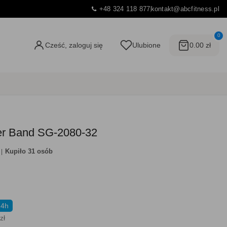
+48 324 118 877
kontakt@abcfitness.pl
0
Cześć, zaloguj się
Ulubione
0.00 zł
r Band SG-2080-32
Kupiło 31 osób
24h
zł