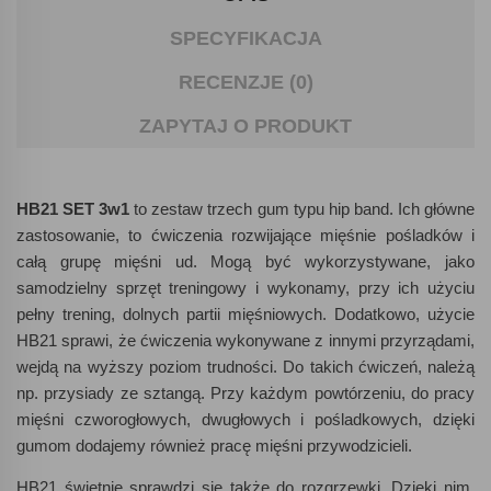
SPECYFIKACJA
RECENZJE (0)
ZAPYTAJ O PRODUKT
HB21 SET 3w1
to zestaw trzech gum typu hip band. Ich główne
zastosowanie, to ćwiczenia rozwijające mięśnie pośladków i
całą grupę mięśni ud. Mogą być wykorzystywane, jako
samodzielny sprzęt treningowy i wykonamy, przy ich użyciu
pełny trening, dolnych partii mięśniowych. Dodatkowo, użycie
HB21 sprawi, że ćwiczenia wykonywane z innymi przyrządami,
wejdą na wyższy poziom trudności. Do takich ćwiczeń, należą
np. przysiady ze sztangą. Przy każdym powtórzeniu, do pracy
mięśni czworogłowych, dwugłowych i pośladkowych, dzięki
gumom dodajemy również pracę mięśni przywodzicieli.
HB21 świetnie sprawdzi się także do rozgrzewki. Dzięki nim,