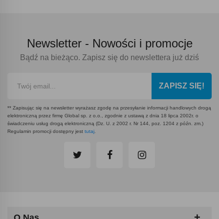
Newsletter -
Nowości i promocje
Bądź na bieżąco. Zapisz się do newslettera już dziś
ZAPISZ SIĘ!
** Zapisując się na newsletter wyrażasz zgodę na przesyłanie informacji handlowych drogą
elektroniczną przez firmę Global sp. z o.o., zgodnie z ustawą z dnia 18 lipca 2002r. o
świadczeniu usług drogą elektroniczną (Dz. U. z 2002 r. Nr 144, poz. 1204 z późn. zm.)
Regulamin promocji dostępny jest
tutaj
.
O Nas