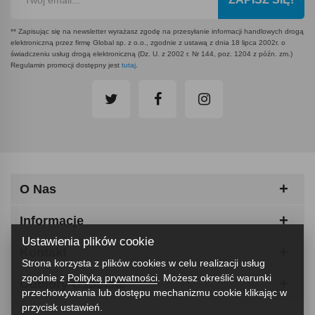
** Zapisując się na newsletter wyrażasz zgodę na przesyłanie informacji handlowych drogą
elektroniczną przez firmę Global sp. z o.o., zgodnie z ustawą z dnia 18 lipca 2002r. o
świadczeniu usług drogą elektroniczną (Dz. U. z 2002 r. Nr 144, poz. 1204 z późn. zm.)
Regulamin promocji dostępny jest
tutaj
.
O Nas
Informacje
Ustawienia plików cookie
Kontakt
Strona korzysta z plików cookies w celu realizacji usług
zgodnie z
Polityką prywatności
. Możesz określić warunki
Odbiory Osobiste
przechowywania lub dostępu mechanizmu cookie klikając w
przycisk ustawień.