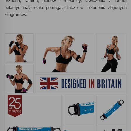
brzucha, ramion, pleców i miednicy. Ćwiczenia z taśmą
uelastyczniają ciało pomagają także w zrzuceniu zbędnych
kilogramów.