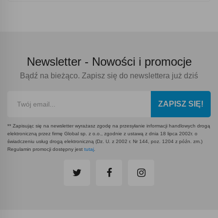
Newsletter -
Nowości i promocje
Bądź na bieżąco. Zapisz się do newslettera już dziś
ZAPISZ SIĘ!
** Zapisując się na newsletter wyrażasz zgodę na przesyłanie informacji handlowych drogą
elektroniczną przez firmę Global sp. z o.o., zgodnie z ustawą z dnia 18 lipca 2002r. o
świadczeniu usług drogą elektroniczną (Dz. U. z 2002 r. Nr 144, poz. 1204 z późn. zm.)
Regulamin promocji dostępny jest
tutaj
.