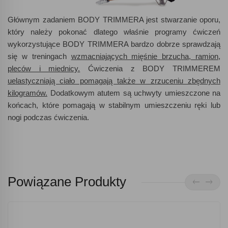
Głównym zadaniem
BODY
TRIMMERA
jest stwarzanie oporu,
który należy pokonać dlatego właśnie programy ćwiczeń
wykorzystujące
BODY
TRIMMERA
bardzo dobrze sprawdzają
się w treningach
wzmacniających mięśnie brzucha, ramion,
pleców i miednicy.
Ćwiczenia z
BODY
TRIMMEREM
uelastyczniają ciało pomagają także w zrzuceniu zbędnych
kilogramów.
Dodatkowym atutem są uchwyty umieszczone na
końcach, które pomagają w stabilnym umieszczeniu ręki lub
nogi podczas ćwiczenia.
Powiązane Produkty