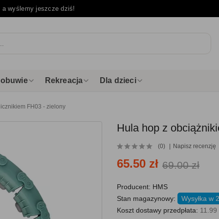
e
a wyślemy jeszcze dziś!
i obuwie
Rekreacja
Dla dzieci
licznikiem FH03 - zielony
Hula hop z obciążniki
(0)
Napisz recenzję
65.50 zł
69.00 zł
Producent:
HMS
Stan magazynowy:
Wysyłka w 
Koszt dostawy przedpłata:
11.99 