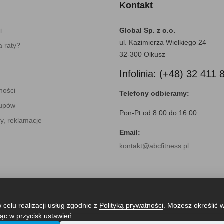
Kontakt
i
Global Sp. z o.o.
ul. Kazimierza Wielkiego 24
 raty?
32-300 Olkusz
y
Infolinia: (+48) 32 411 
ności
Telefony odbieramy:
kupów
Pon-Pt od 8:00 do 16:00
y, reklamacje
Email:
kontakt@abcfitness.pl
 celu realizacji usług zgodnie z
Polityką prywatności
. Możesz określić 
ąc w przycisk ustawień.