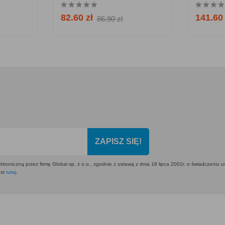
82.60 zł
141.60 
86.90 zł
ZAPISZ SIĘ!
ktroniczną przez firmę Global sp. z o.o., zgodnie z ustawą z dnia 18 lipca 2002r. o świadczeniu 
est
tutaj
.