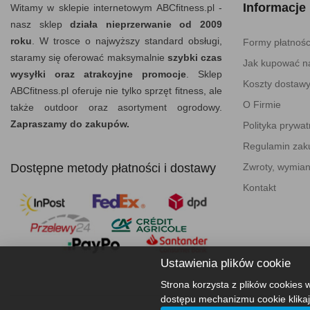
Informacje
Witamy w sklepie internetowym ABCfitness.pl -
nasz sklep
działa nieprzerwanie od 2009
roku
. W trosce o najwyższy standard obsługi,
Formy płatnośc
staramy się oferować maksymalnie
szybki czas
Jak kupować na
wysyłki oraz atrakcyjne promocje
. Sklep
Koszty dostaw
ABCfitness.pl oferuje nie tylko sprzęt fitness, ale
O Firmie
także outdoor oraz asortyment ogrodowy.
Zapraszamy do zakupów.
Polityka prywat
Regulamin za
Dostępne metody płatności i dostawy
Zwroty, wymian
Kontakt
Ustawienia plików cookie
Strona korzysta z plików cookies w
dostępu mechanizmu cookie klikaj