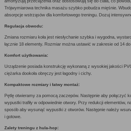
amortyzują przeciążenia oraz dostosowują się do ciała, co powod
Trójwymiarowa technika masażu szybko pobudza mięśnie. Wbudo
absorpcje wstrząsów dla komfortowego treningu. Dozuj intensywn
Regulacja obwodu:
Zmiana rozmiaru koła jest niesłychanie szybka i wygodna, wystar
łącznie 18 elementy. Rozmiar można ustawić w zakresie od 14 do 
Komfort użytkowania:
Urządzenie posiada konstrukcję wykonaną z wysokiej jakości PVC
ciężarka dookoła obręczy jest łagodny i cichy.
Kompaktowe rozmiary i łatwy montaż:
Pętlę otwieramy za pomocą zaczepów. Następnie aby połączyć kol
wypustki trafiły w odpowiednie otwory. Przy redukcji elementów, n
sposób aby wysunąć wypustki z otworów. Następnie należy wsunąć
i gotowe.
Zalety treningu z hula-hop: