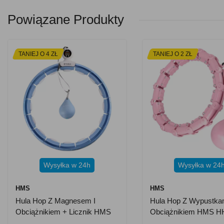
Powiązane Produkty
TANIEJ O 4 ZŁ
TANIEJ O 2 ZŁ
Wysyłka w 24h
Wysyłka w 24
HMS
HMS
Hula Hop Z Magnesem I
Hula Hop Z Wypustkam
Obciążnikiem + Licznik HMS
Obciążnikiem HMS H
HHM15 - Niebieski
Różowy