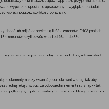
uje dodatkowy efekt masażu zapewniając ciału przyjemne uczucie.
wane wypustki o specjalnie opracowanym wyglądzie posiadają
ość wibracji poprzez szybkość obracania.
czy dodać lub odjąć odpowiednią ilość elementów. FH03 posiada
18 elementów, czyli obwód w talii od 63cm do 88cm.
. Szyna osadzona jest na solidnych płozach. Dzięki temu obrót
ejne elementy należy wsunąć jeden element w drugi tak aby
ależy jedną ręką chwycić za odpowiedni element i ścisnąć w taki
 do pętli szynę z piłką grawitacyjną, zamknąć klipsy na magnes