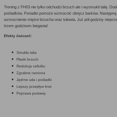
Trening z FH03 nie tylko odchudzi brzuch ale i wysmukli talię. Do
pośladków. Ponadto pomoże wzmocnić obręcz barków. Następną 
wzmocnienie mięśni brzucha oraz tułowia. Już pół godziny nieprz
trzem godzinom biegania!
Efekty ćwiczeń:
Smukła talia
Płaski brzuch
Redukcja cellulitu
Zgrabne ramiona
Jędrne uda i pośladki
Lepszy przepływ krwi
Poprawa postawy