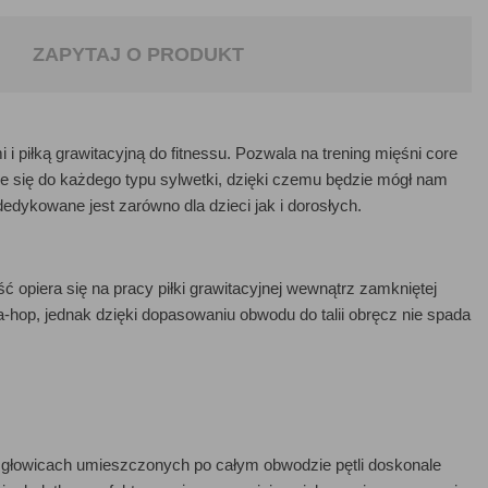
ZAPYTAJ O PRODUKT
i piłką grawitacyjną do fitnessu. Pozwala na trening mięśni core
je się do każdego typu sylwetki, dzięki czemu będzie mógł nam
edykowane jest zarówno dla dzieci jak i dorosłych.
ość opiera się na pracy piłki grawitacyjnej wewnątrz zamkniętej
-hop, jednak dzięki dopasowaniu obwodu do talii obręcz nie spada
 głowicach umieszczonych po całym obwodzie pętli doskonale