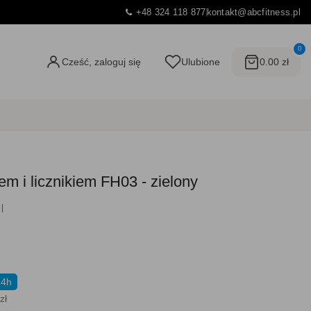
+48 324 118 877
kontakt@abcfitness.pl
0
Cześć, zaloguj się
Ulubione
0.00 zł
em i licznikiem FH03 - zielony
24h
zł