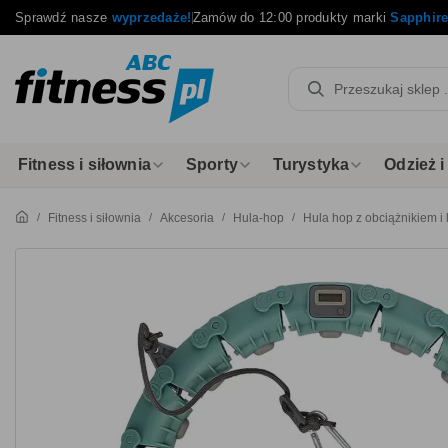
Sprawdź nasze
wyprzedaże!
Zamów do 12:00 produkty marki
Sapphir
Fitness i siłownia
Sporty
Turystyka
Odzież 
Fitness i siłownia
Akcesoria
Hula-hop
Hula hop z obciążnikiem i 