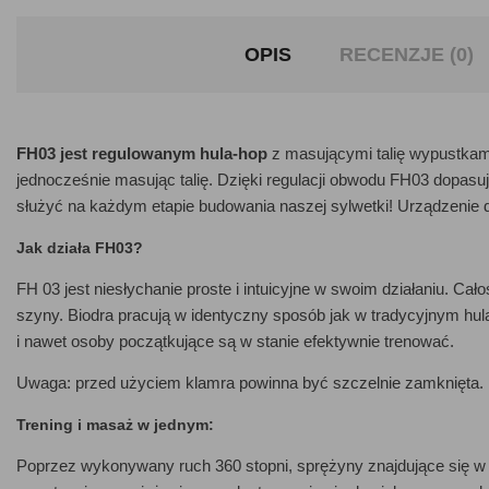
OPIS
RECENZJE (0)
FH03 jest regulowanym hula-hop
z masującymi talię wypustkami 
jednocześnie masując talię. Dzięki regulacji obwodu FH03 dopasu
służyć na każdym etapie budowania naszej sylwetki! Urządzenie d
Jak działa FH03?
FH 03 jest niesłychanie proste i intuicyjne w swoim działaniu. Cał
szyny. Biodra pracują w identyczny sposób jak w tradycyjnym hula
i nawet osoby początkujące są w stanie efektywnie trenować.
Uwaga: przed użyciem klamra powinna być szczelnie zamknięta.
Trening i masaż w jednym:
Poprzez wykonywany ruch 360 stopni, sprężyny znajdujące się w