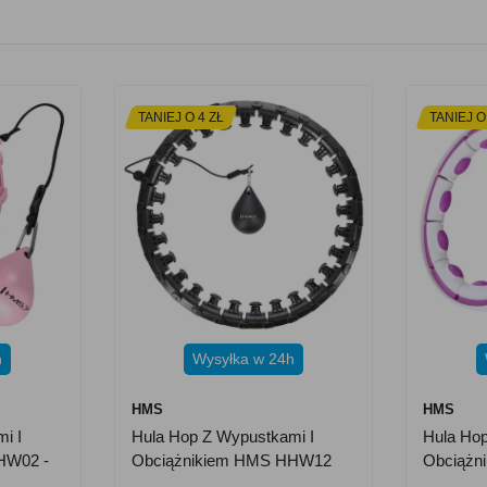
TANIEJ O 4 ZŁ
TANIEJ O
h
Wysyłka w 24h
HMS
HMS
i I
Hula Hop Z Wypustkami I
Hula Ho
HW02 -
Obciążnikiem HMS HHW12
Obciążn
Plus Size - Czarny
Licznik -