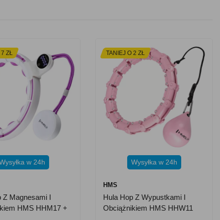
 7 ZŁ
TANIEJ O 2 ZŁ
Wysyłka w 24h
Wysyłka w 24h
HMS
p Z Magnesami I
Hula Hop Z Wypustkami I
ikiem HMS HHM17 +
Obciążnikiem HMS HHW11
 Fioletowo-Biały
Plus Size - Różowy