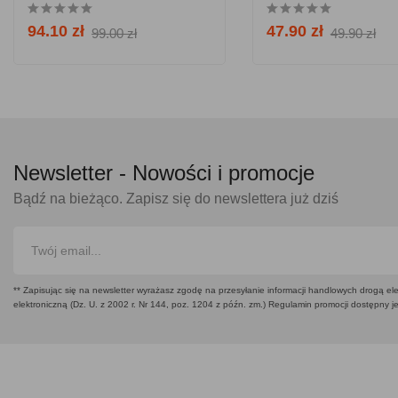
94.10 zł
47.90 zł
99.00 zł
49.90 zł
Newsletter -
Nowości i promocje
Bądź na bieżąco. Zapisz się do newslettera już dziś
** Zapisując się na newsletter wyrażasz zgodę na przesyłanie informacji handlowych drogą ele
elektroniczną (Dz. U. z 2002 r. Nr 144, poz. 1204 z późn. zm.) Regulamin promocji dostępny j