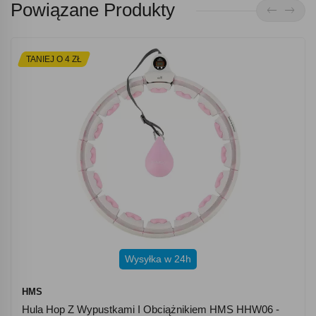
Powiązane Produkty
TANIEJ O 4 ZŁ
Wysyłka w 24h
HMS
Hula Hop Z Wypustkami I Obciążnikiem HMS HHW06 -