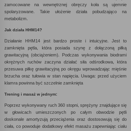
zamocowane na wewnętrznej obręczy koła są ujemnie
spolaryzowane. Takie ułożenie działa pobudzająco na
metabolizm.
Jak działa HHM14?
Działanie HHM14 jest bardzo proste i intuicyjne. Jest to
zamknięta pętla, która posiada szynę z dołączoną piłką
grawitacyjną (obciążeniem). Podczas wykonywania biodrami
okrężnych ruchów zaczyna działać siła odśrodkowa, która
przesuwa piłkę grawitacyjną po okręgu wprowadzając mięśnie
brzucha oraz tułowia w stan napięcia. Uwaga: przed użyciem
klamra powinna być szczelnie zamknięta
Trening i masaż w jednym:
Poprzez wykonywany ruch 360 stopni, sprężyny znajdujące się
w głowicach umieszczonych po całym obwodzie pętli
doskonale amortyzują przeciążenia oraz dostosowują się do
ciała, co powoduje dodatkowy efekt masażu zapewniając ciału