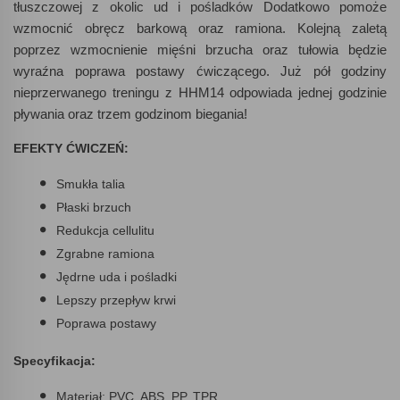
tłuszczowej z okolic ud i pośladków Dodatkowo pomoże
wzmocnić obręcz barkową oraz ramiona. Kolejną zaletą
poprzez wzmocnienie mięśni brzucha oraz tułowia będzie
wyraźna poprawa postawy ćwiczącego. Już pół godziny
nieprzerwanego treningu z HHM14 odpowiada jednej godzinie
pływania oraz trzem godzinom biegania!
EFEKTY ĆWICZEŃ:
Smukła talia
Płaski brzuch
Redukcja cellulitu
Zgrabne ramiona
Jędrne uda i pośladki
Lepszy przepływ krwi
Poprawa postawy
Specyfikacja:
Materiał: PVC, ABS, PP, TPR