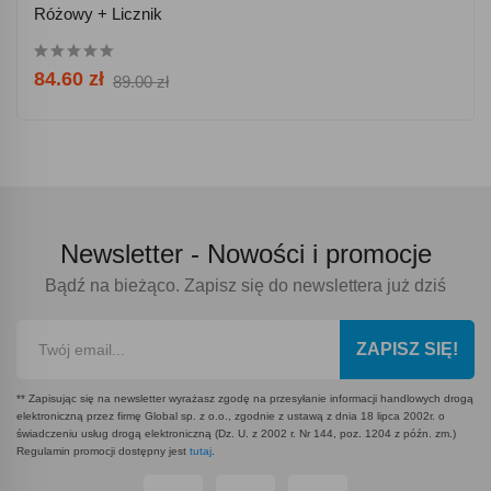
Różowy + Licznik
84.60 zł
89.00 zł
Newsletter -
Nowości i promocje
Bądź na bieżąco. Zapisz się do newslettera już dziś
ZAPISZ SIĘ!
** Zapisując się na newsletter wyrażasz zgodę na przesyłanie informacji handlowych drogą
elektroniczną przez firmę Global sp. z o.o., zgodnie z ustawą z dnia 18 lipca 2002r. o
świadczeniu usług drogą elektroniczną (Dz. U. z 2002 r. Nr 144, poz. 1204 z późn. zm.)
Regulamin promocji dostępny jest
tutaj
.