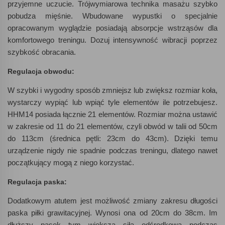
przyjemne uczucie. Trójwymiarowa technika masażu szybko
pobudza mięśnie. Wbudowane wypustki o specjalnie
opracowanym wyglądzie posiadają absorpcje wstrząsów dla
komfortowego treningu. Dozuj intensywność wibracji poprzez
szybkość obracania.
Regulacja obwodu:
W szybki i wygodny sposób zmniejsz lub zwiększ rozmiar koła,
wystarczy wypiąć lub wpiąć tyle elementów ile potrzebujesz.
HHM14 posiada łącznie 21 elementów. Rozmiar można ustawić
w zakresie od 11 do 21 elementów, czyli obwód w talii od 50cm
do 113cm (średnica pętli: 23cm do 43cm). Dzięki temu
urządzenie nigdy nie spadnie podczas treningu, dlatego nawet
początkujący mogą z niego korzystać.
Regulacja paska:
Dodatkowym atutem jest możliwość zmiany zakresu długości
paska piłki grawitacyjnej. Wynosi ona od 20cm do 38cm. Im
dłuższy pasek tym większa siła odśrodkowa podczas