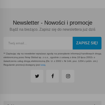
Newsletter -
Nowości i promocje
Bądź na bieżąco. Zapisz się do newslettera już dziś
ZAPISZ SIĘ!
** Zapisując się na newsletter wyrażasz zgodę na przesyłanie informacji handlowych drogą
elektroniczną przez firmę Global sp. z o.o., zgodnie z ustawą z dnia 18 lipca 2002r. o
świadczeniu usług drogą elektroniczną (Dz. U. z 2002 r. Nr 144, poz. 1204 z późn. zm.)
Regulamin promocji dostępny jest
tutaj
.