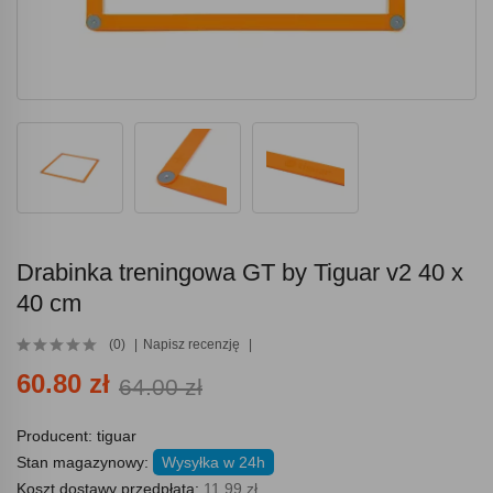
Drabinka treningowa GT by Tiguar v2 40 x
40 cm
(0)
Napisz recenzję
60.80 zł
64.00 zł
Producent:
tiguar
Stan magazynowy:
Wysyłka w 24h
Koszt dostawy przedpłata:
11.99 zł