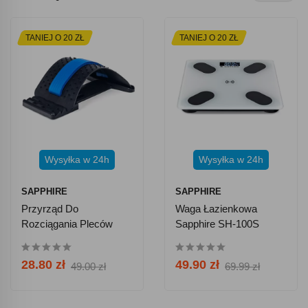
TANIEJ O 20 ZŁ
TANIEJ O 20 ZŁ
Wysyłka w 24h
Wysyłka w 24h
SAPPHIRE
SAPPHIRE
Przyrząd Do
Waga Łazienkowa
Rozciągania Pleców
Sapphire SH-100S
Sapphire SG-071
Bluetooth - Biała
28.80 zł
49.90 zł
49.00 zł
69.99 zł