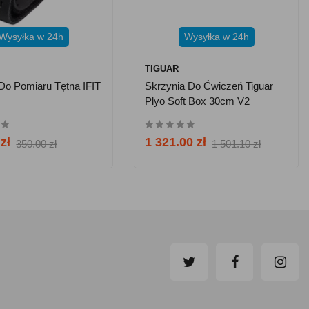
Wysyłka w 24h
Wysyłka w 24h
TIGUAR
o Pomiaru Tętna IFIT
Skrzynia Do Ćwiczeń Tiguar
Plyo Soft Box 30cm V2
zł
1 321.00 zł
350.00 zł
1 501.10 zł