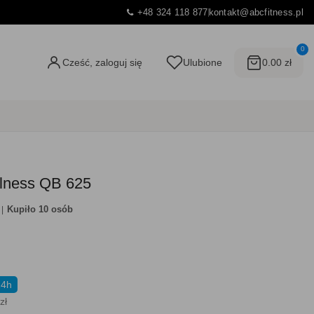
+48 324 118 877
kontakt@abcfitness.pl
0
Cześć, zaloguj się
Ulubione
0.00 zł
llness QB 625
Kupiło 10 osób
24h
zł