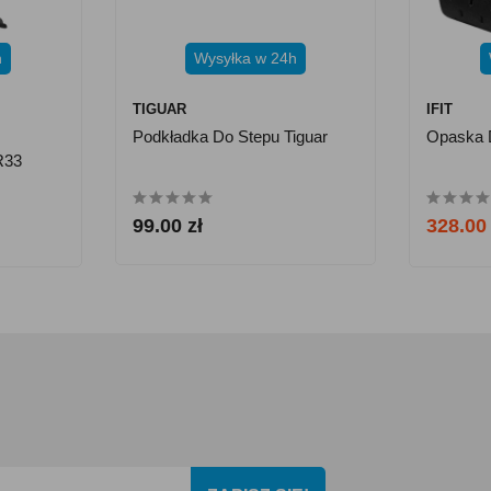
h
Wysyłka w 24h
TIGUAR
IFIT
Podkładka Do Stepu Tiguar
Opaska D
R33
99.00 zł
328.00 