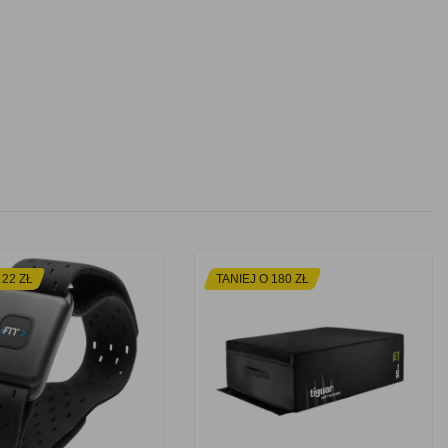
 22 ZŁ
TANIEJ O 180 ZŁ