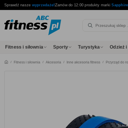
Sprawdź nasze
wyprzedaże!
Zamów do 12:00 produkty marki
Sapphir
Fitness i siłownia
Sporty
Turystyka
Odzież 
Fitness i siłownia
Akcesoria
Inne akcesoria fitness
Przyrząd do r