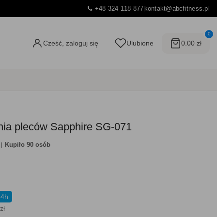
+48 324 118 877
kontakt@abcfitness.pl
0
Cześć, zaloguj się
Ulubione
0.00 zł
ania pleców Sapphire SG-071
Kupiło 90 osób
24h
zł