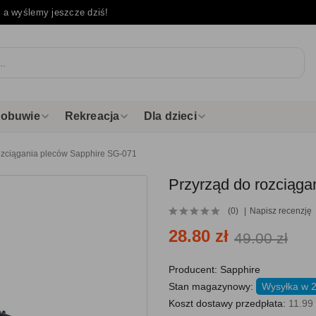
e
a wyślemy jeszcze dziś!
i obuwie
Rekreacja
Dla dzieci
ozciągania pleców Sapphire SG-071
Przyrząd do rozciąg
(0)
Napisz recenzję
28.80 zł
49.00 zł
Producent:
Sapphire
Stan magazynowy:
Wysyłka w 
Koszt dostawy przedpłata:
11.99 