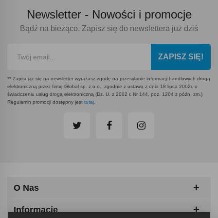
Newsletter -
Nowości i promocje
Bądź na bieżąco. Zapisz się do newslettera już dziś
ZAPISZ SIĘ!
** Zapisując się na newsletter wyrażasz zgodę na przesyłanie informacji handlowych drogą
elektroniczną przez firmę Global sp. z o.o., zgodnie z ustawą z dnia 18 lipca 2002r. o
świadczeniu usług drogą elektroniczną (Dz. U. z 2002 r. Nr 144, poz. 1204 z późn. zm.)
Regulamin promocji dostępny jest
tutaj
.
O Nas
Informacje