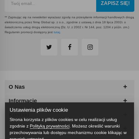
ZAPISZ SIĘ!
** Zapisując się na newsletter wyrażasz zgodę na przesyłanie informacji handlowych drogą
elektroniczną przez firmę Global sp. z o.o., zgodnie z ustawą z dnia 18 lipca 2002r. o
świadczeniu usług drogą elektroniczną (Dz. U. z 2002 r. Nr 144, poz. 1204 z późn. zm.)
Regulamin promocji dostępny jest
tutaj
.
O Nas
Informacje
Ustawienia plików cookie
Kontakt
Strona korzysta z plików cookies w celu realizacji usług
zgodnie z
Polityką prywatności
. Możesz określić warunki
Odbiory Osobiste
przechowywania lub dostępu mechanizmu cookie klikając w
przycisk ustawień.