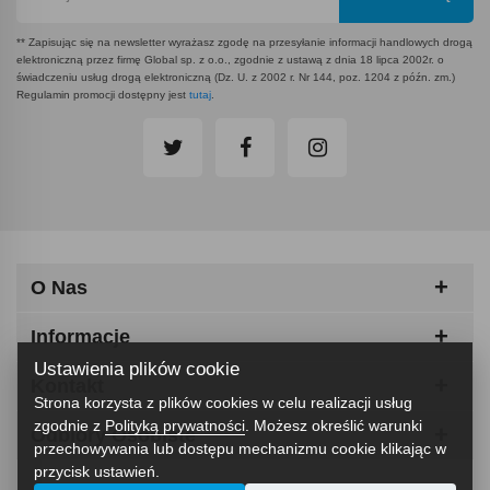
** Zapisując się na newsletter wyrażasz zgodę na przesyłanie informacji handlowych drogą
elektroniczną przez firmę Global sp. z o.o., zgodnie z ustawą z dnia 18 lipca 2002r. o
świadczeniu usług drogą elektroniczną (Dz. U. z 2002 r. Nr 144, poz. 1204 z późn. zm.)
Regulamin promocji dostępny jest
tutaj
.
O Nas
Informacje
Ustawienia plików cookie
Kontakt
Strona korzysta z plików cookies w celu realizacji usług
zgodnie z
Polityką prywatności
. Możesz określić warunki
Odbiory Osobiste
przechowywania lub dostępu mechanizmu cookie klikając w
przycisk ustawień.