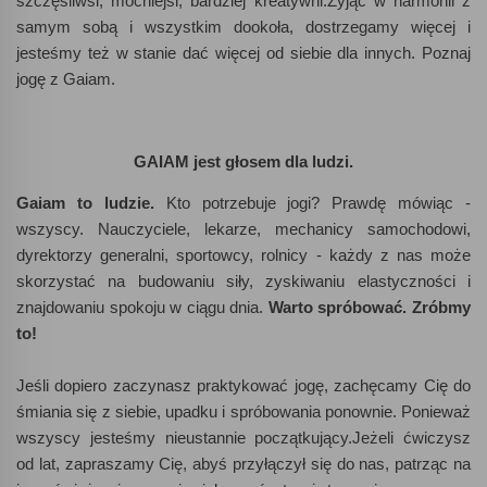
szczęśliwsi, mocniejsi, bardziej kreatywni.Żyjąc w harmonii z
samym sobą i wszystkim dookoła, dostrzegamy więcej i
jesteśmy też w stanie dać więcej od siebie dla innych. Poznaj
jogę z Gaiam.
GAIAM jest głosem dla ludzi.
Gaiam to ludzie.
Kto potrzebuje jogi? Prawdę mówiąc -
wszyscy. Nauczyciele, lekarze, mechanicy samochodowi,
dyrektorzy generalni, sportowcy, rolnicy - każdy z nas może
skorzystać na budowaniu siły, zyskiwaniu elastyczności i
znajdowaniu spokoju w ciągu dnia.
Warto spróbować. Zróbmy
to!
Jeśli dopiero zaczynasz praktykować jogę, zachęcamy Cię do
śmiania się z siebie, upadku i spróbowania ponownie. Ponieważ
wszyscy jesteśmy nieustannie początkujący.Jeżeli ćwiczysz
od lat, zapraszamy Cię, abyś przyłączył się do nas, patrząc na