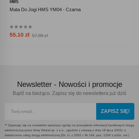
HMS
Mata Do Jogi HMS YM04 - Czarna
55.10 zł
57.99 zł
Newsletter -
Nowości i promocje
Bądź na bieżąco. Zapisz się do newslettera już dziś
ZAPISZ SIĘ!
** Zapisując się na newsletter wyrażasz zgodę na przesyłanie informacji handlowych drogą
elektroniczną przez firmę Global sp. z o.o., zgodnie z ustawą z dnia 18 lipca 2002r. o
świadczeniu usług drogą elektroniczną (Dz. U. z 2002 r. Nr 144, poz. 1204 z późn. zm.)