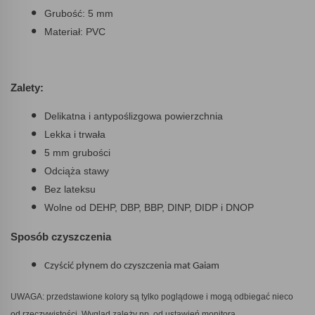
Grubość: 5 mm
Materiał: PVC
Zalety:
Delikatna i antypoślizgowa powierzchnia
Lekka i trwała
5 mm grubości
Odciąża stawy
Bez lateksu
Wolne od DEHP, DBP, BBP, DINP, DIDP i DNOP
Sposób czyszczenia
Czyścić płynem do czyszczenia mat Gaiam
UWAGA: przedstawione kolory są tylko poglądowe i mogą odbiegać nieco
od
rzeczywistości. Wygląd zależy np. od ustawień monitora.