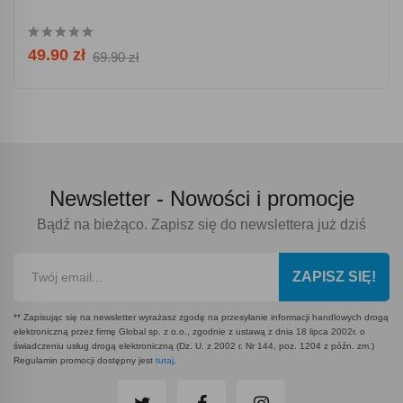
49.90 zł
69.90 zł
Newsletter -
Nowości i promocje
Bądź na bieżąco. Zapisz się do newslettera już dziś
ZAPISZ SIĘ!
** Zapisując się na newsletter wyrażasz zgodę na przesyłanie informacji handlowych drogą
elektroniczną przez firmę Global sp. z o.o., zgodnie z ustawą z dnia 18 lipca 2002r. o
świadczeniu usług drogą elektroniczną (Dz. U. z 2002 r. Nr 144, poz. 1204 z późn. zm.)
Regulamin promocji dostępny jest
tutaj
.