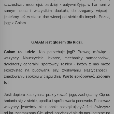
szczęśliwsi, mocniejsi, bardziej kreatywni.Żyjąc w harmonii z
samym sobą i wszystkim dookoła, dostrzegamy więcej i
jesteśmy też w stanie dać więcej od siebie dla innych. Poznaj
jogę z Gaiam.
GAIAM jest głosem dla ludzi.
Gaiam to ludzie.
Kto potrzebuje jogi? Prawdę mówiąc -
wszyscy. Nauczyciele, lekarze, mechanicy samochodowi,
dyrektorzy generalni, sportowcy, rolnicy - każdy z nas może
skorzystać na budowaniu siły, zyskiwaniu elastyczności i
znajdowaniu spokoju w ciągu dnia.
Warto spróbować. Zróbmy
to!
Jeśli dopiero zaczynasz praktykować jogę, zachęcamy Cię do
śmiania się z siebie, upadku i spróbowania ponownie. Ponieważ
wszyscy jesteśmy nieustannie początkujący.Jeżeli ćwiczysz
od lat, zapraszamy Cię, abyś przyłączył się do nas, patrząc na