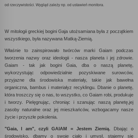
od
rzeczywistości. Wygląd zależy np. od ustawień monitora.
W mitologii greckiej bogini Gaja utożsamiana była z początkiem
wszystkiego, była nazywana Matką-Ziemią.
Właśnie to zainspirowało twórców marki Gaiam podczas
tworzenia nazwy oraz ideologii - nasza planeta i jej zdrowie.
Gaiam - tak jak bogini Gaia, dba o naszą planetę,
wykorzystując odpowiedzialnie pozyskiwane surowców,
przyjazne dla środowiska materiały, takie jak bawełna
organiczna, bambus i materiałyz recyklingu. Dbanie o planetę,
która troszczy się o nas, to wszystko, co Gaiam robi, produkuje
i tworzy. Pielęgnując, chroniąc i szanując naszą planetę,jej
zasoby naturalne oraz jej mieszkańców, wzbogacamy nasze
życie i przyszłe pokolenia.
"Gaia, I am", czyli GAIAM = Jestem Ziemią.
Dbając o
środowisko, dbamy o swoje ciało i umysł, stajemy się