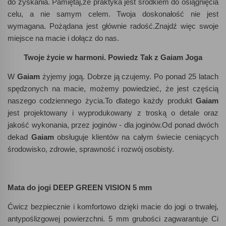
do zyskania. Pamiętaj,że praktyka jest środkiem do osiągnięcia
celu, a nie samym celem. Twoja doskonałość nie jest
wymagana. Pożądana jest głównie radość.Znajdź więc swoje
miejsce na macie i dołącz do nas.
Twoje życie w harmoni.
Powiedz Tak z Gaiam Joga
W
Gaiam
żyjemy jogą. Dobrze ją czujemy. Po ponad 25 latach
spędzonych na macie, możemy powiedzieć, że jest częścią
naszego codziennego życia.To dlatego każdy produkt
Gaiam
jest projektowany i wyprodukowany z troską o detale oraz
jakość wykonania, przez joginów - dla joginów.Od ponad dwóch
dekad
Gaiam
obsługuje klientów na całym świecie ceniących
środowisko, zdrowie, sprawność i rozwój osobisty.
Mata do jogi DEEP GREEN VISION 5 mm
Ćwicz bezpiecznie i komfortowo dzięki macie do jogi o trwałej,
antypoślizgowej powierzchni. 5 mm grubości zagwarantuje Ci