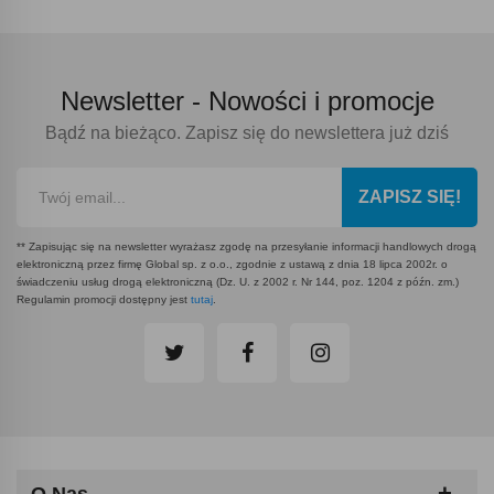
Newsletter -
Nowości i promocje
Bądź na bieżąco. Zapisz się do newslettera już dziś
ZAPISZ SIĘ!
** Zapisując się na newsletter wyrażasz zgodę na przesyłanie informacji handlowych drogą
elektroniczną przez firmę Global sp. z o.o., zgodnie z ustawą z dnia 18 lipca 2002r. o
świadczeniu usług drogą elektroniczną (Dz. U. z 2002 r. Nr 144, poz. 1204 z późn. zm.)
Regulamin promocji dostępny jest
tutaj
.