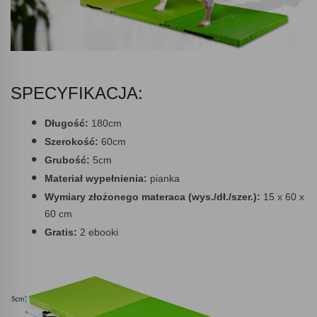
SPECYFIKACJA:
Długość:
180cm
Szerokość:
60cm
Grubość:
5cm
Materiał wypełnienia:
pianka
Wymiary złożonego materaca (wys./dł./szer.):
15 x 60 x
60 cm
Gratis:
2 ebooki