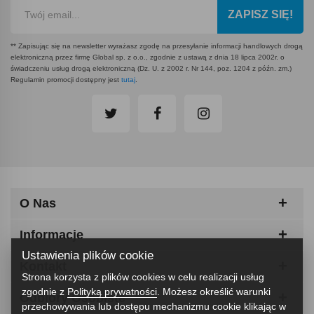
ZAPISZ SIĘ!
** Zapisując się na newsletter wyrażasz zgodę na przesyłanie informacji handlowych drogą
elektroniczną przez firmę Global sp. z o.o., zgodnie z ustawą z dnia 18 lipca 2002r. o
świadczeniu usług drogą elektroniczną (Dz. U. z 2002 r. Nr 144, poz. 1204 z późn. zm.)
Regulamin promocji dostępny jest
tutaj
.
O Nas
Informacje
Ustawienia plików cookie
Kontakt
Strona korzysta z plików cookies w celu realizacji usług
zgodnie z
Polityką prywatności
. Możesz określić warunki
Odbiory Osobiste
przechowywania lub dostępu mechanizmu cookie klikając w