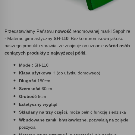
Przedstawiamy Państwu
nowość
renomowanej marki Sapphire
- Materac gimnastyczny
SH-110
. Bezkompromisowa jakość
naszego produktu sprawia, że znajduje on uznanie
wśród osób
ceniących produkty z najwyższej półki.
Model:
SH-110
Klasa użytkowa
H (do użytku domowego)
Długość
180cm
Szerokość
60cm
Grubość
5cm
Estetyczny wygląd
Składany na trzy części,
może pełnić funkcję siedziska
Wbudowane zamki błyskawiczne,
pozwalają na zdjęcie
poszycia
Materac łatwo utrzymać w czystości,
nie nasiąka