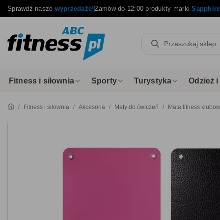
Sprawdź nasze
wyprzedaże!
Zamów do 12:00 produkty marki
Sapphir
Fitness i siłownia
Sporty
Turystyka
Odzież 
Fitness i siłownia
Akcesoria
Maty do ćwiczeń
Mata fitness klub