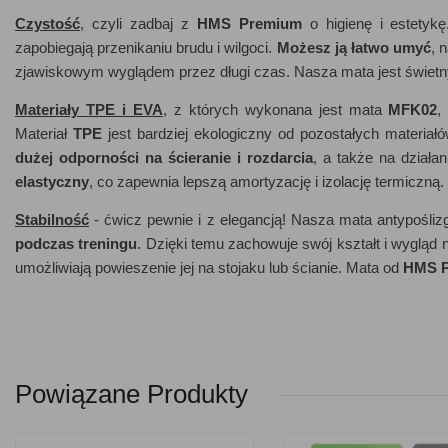
Czystość
, czyli zadbaj z
HMS Premium
o higienę i estetyk
zapobiegają przenikaniu brudu i wilgoci.
Możesz ją łatwo umyć
, 
zjawiskowym wyglądem przez długi czas. Nasza mata jest świetny
Materiały TPE i EVA
, z których wykonana jest mata
MFK02
,
Materiał
TPE
jest bardziej ekologiczny od pozostałych materiał
dużej odporności na ścieranie i rozdarcia
, a także na działan
elastyczny
, co zapewnia lepszą amortyzację i izolację termiczną.
Stabilność
- ćwicz pewnie i z elegancją! Nasza mata antypośliz
podczas treningu
. Dzięki temu zachowuje swój kształt i wygląd
umożliwiają powieszenie jej na stojaku lub ścianie. Mata od
HMS 
Powiązane Produkty