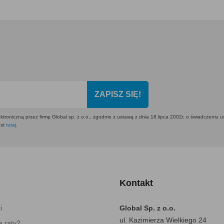
ZAPISZ SIĘ!
ktroniczną przez firmę Global sp. z o.o., zgodnie z ustawą z dnia 18 lipca 2002r. o świadczeniu 
est
tutaj
.
Kontakt
i
Global Sp. z o.o.
ul. Kazimierza Wielkiego 24
 raty?