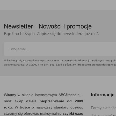
Newsletter -
Nowości i promocje
Bądź na bieżąco. Zapisz się do newslettera już dziś
** Zapisując się na newsletter wyrażasz zgodę na przesyłanie informacji handlowych drogą ele
elektroniczną (Dz. U. z 2002 r. Nr 144, poz. 1204 z późn. zm.) Regulamin promocji dostępny j
Informacje
Witamy w sklepie internetowym ABCfitness.pl -
nasz sklep
działa nieprzerwanie od 2009
roku
. W trosce o najwyższy standard obsługi,
Formy płatnośc
staramy się oferować maksymalnie
szybki czas
Jak kupować na