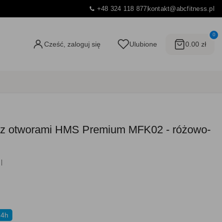
+48 324 118 877
kontakt@abcfitness.pl
0
Cześć, zaloguj się
Ulubione
0.00 zł
a z otworami HMS Premium MFK02 - różowo-
24h