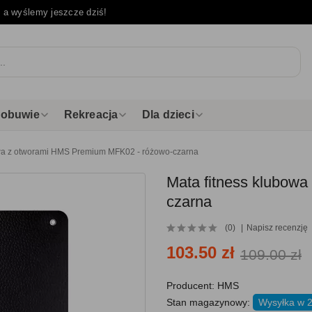
e
a wyślemy jeszcze dziś!
i obuwie
Rekreacja
Dla dzieci
owa z otworami HMS Premium MFK02 - różowo-czarna
Mata fitness klubow
czarna
(0)
Napisz recenzję
103.50 zł
109.00 zł
Producent:
HMS
Stan magazynowy:
Wysyłka w 