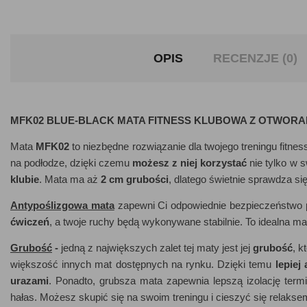
OPIS
RECENZJE (0)
MFK02 BLUE-BLACK MATA FITNESS KLUBOWA Z OTWORA
Mata
MFK02
to niezbędne rozwiązanie dla twojego treningu fitn
na podłodze, dzięki czemu
możesz z niej korzystać
nie tylko w 
klubie
. Mata ma aż
2 cm grubości
, dlatego świetnie sprawdza si
Antypoślizgowa mata
zapewni Ci odpowiednie bezpieczeństwo 
ćwiczeń
, a twoje ruchy będą wykonywane stabilnie. To idealna ma
Grubość
-
jedną z największych zalet tej maty jest jej
grubość
, k
większość innych mat dostępnych na rynku. Dzięki temu
lepiej
urazami
. Ponadto, grubsza mata zapewnia lepszą izolację term
hałas. Możesz skupić się na swoim treningu i cieszyć się relakse