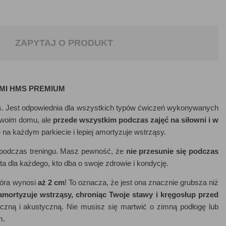
ZAPYTAJ O PRODUKT
MI HMS PREMIUM
ess. Jest odpowiednia dla wszystkich typów ćwiczeń wykonywanych
swoim domu, ale
przede wszystkim podczas zajęć na siłowni i w
ę na każdym parkiecie i lepiej amortyzuje wstrząsy.
podczas treningu. Masz pewność, że
nie
przesunie się podczas
ta dla każdego, kto dba o swoje zdrowie i kondycję.
tóra wynosi
aż 2 cm
! To oznacza, że jest ona znacznie grubsza niż
 amortyzuje wstrząsy, chroniąc Twoje stawy i kręgosłup przed
iczną i akustyczną. Nie musisz się martwić o zimną podłogę lub
m.