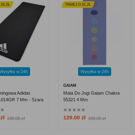
 16 ZŁ
TANIEJ O 31 ZŁ
Wysyłka w 24h
Wysyłka w 24h
GAIAM
ningowa Adidas
Mata Do Jogi Gaiam Chakra
014GR 7 Mm - Szara
55321 4 Mm
zł
129.00 zł
180.00 zł
160.00 zł