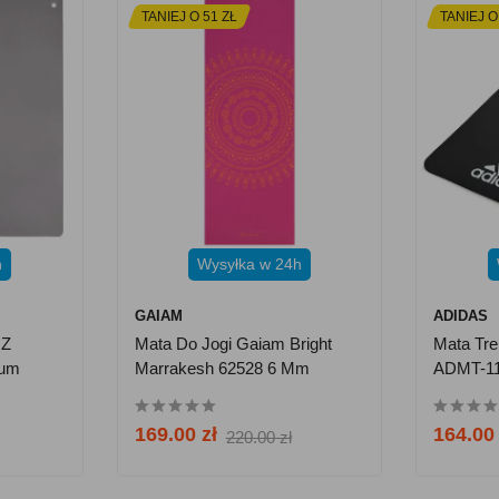
TANIEJ O 51 ZŁ
TANIEJ O
h
Wysyłka w 24h
GAIAM
ADIDAS
 Z
Mata Do Jogi Gaiam Bright
Mata Tre
ium
Marrakesh 62528 6 Mm
ADMT-11
na
169.00 zł
164.00 
220.00 zł