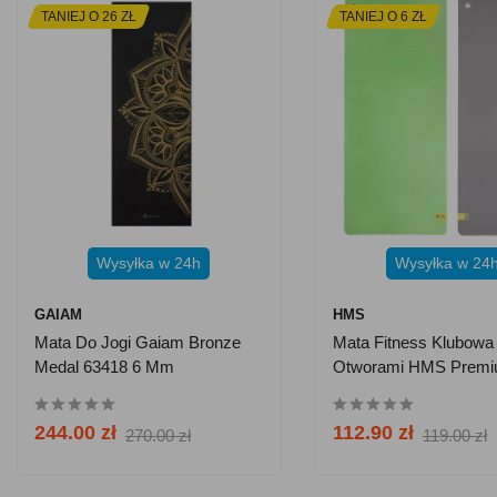
TANIEJ O 26 ZŁ
TANIEJ O 6 ZŁ
Wysyłka w 24h
Wysyłka w 24
GAIAM
HMS
Mata Do Jogi Gaiam Bronze
Mata Fitness Klubowa
Medal 63418 6 Mm
Otworami HMS Prem
MFK08 - Zielono-Czar
244.00 zł
112.90 zł
270.00 zł
119.00 zł