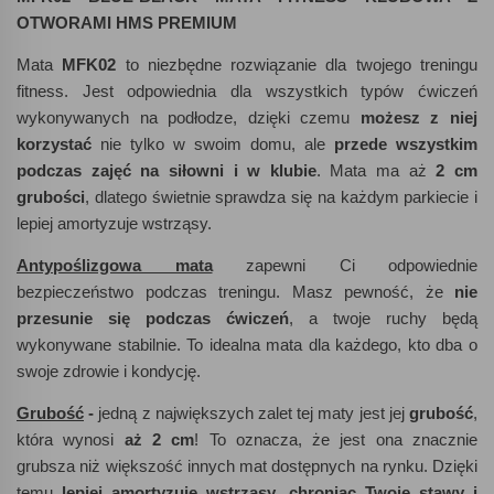
OTWORAMI HMS PREMIUM
Mata
MFK02
to niezbędne rozwiązanie dla twojego treningu
fitness. Jest odpowiednia dla wszystkich typów ćwiczeń
wykonywanych na podłodze, dzięki czemu
możesz z niej
korzystać
nie tylko w swoim domu, ale
przede wszystkim
podczas zajęć na siłowni i w klubie
. Mata ma aż
2 cm
grubości
, dlatego świetnie sprawdza się na każdym parkiecie i
lepiej amortyzuje wstrząsy.
Antypoślizgowa mata
zapewni Ci odpowiednie
bezpieczeństwo podczas treningu. Masz pewność, że
nie
przesunie się podczas ćwiczeń
, a twoje ruchy będą
wykonywane stabilnie. To idealna mata dla każdego, kto dba o
swoje zdrowie i kondycję.
Grubość
-
jedną z największych zalet tej maty jest jej
grubość
,
która wynosi
aż 2 cm
! To oznacza, że jest ona znacznie
grubsza niż większość innych mat dostępnych na rynku. Dzięki
temu
lepiej amortyzuje wstrząsy, chroniąc Twoje stawy i