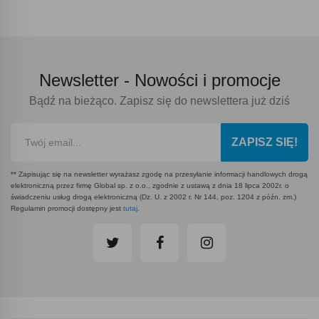
Newsletter -
Nowości i promocje
Bądź na bieżąco. Zapisz się do newslettera już dziś
ZAPISZ SIĘ!
** Zapisując się na newsletter wyrażasz zgodę na przesyłanie informacji handlowych drogą
elektroniczną przez firmę Global sp. z o.o., zgodnie z ustawą z dnia 18 lipca 2002r. o
świadczeniu usług drogą elektroniczną (Dz. U. z 2002 r. Nr 144, poz. 1204 z późn. zm.)
Regulamin promocji dostępny jest
tutaj
.