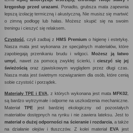
kręgosłup przed urazami
. Ponadto, grubsza mata zapewnia
lepszą izolację termiczną i akustyczną. Nie musisz się martwić
o zimną podłogę lub hałas. Możesz skupić się na swoim
treningu i cieszyć się relaksem.
Czystość
, czyli zadbaj z
HMS Premium
o higienę i estetykę.
Nasza mata jest wykonana ze specjalnych materiałów, które
zapobiegają przenikaniu brudu i wilgoci.
Możesz ją łatwo
umyć
, nawet za pomocą zwykłej ścierki, i
cieszyć się jej
świeżością
oraz zjawiskowym wyglądem przez długi czas.
Nasza mata jest świetnym rozwiązaniem dla osób, które cenią
sobie czystość i porządek.
Materiały TPE i EVA
, z których wykonana jest mata
MFK02
,
są bardzo wytrzymałe i odporne na uszkodzenia mechaniczne.
Materiał
TPE
jest bardziej ekologiczny od pozostałych
materiałów dostępnych na rynku i nie zawiera lateksu. Jest to
materiał o dużej odporności na ścieranie i rozdarcia
, a także
na działanie olejów i tłuszczów. Z kolei materiał
EVA
jest