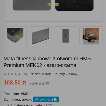
Mata fitness klubowa z otworami HMS
Premium MFK02 - szaro-czarna
Kupiły 2 osoby
(0)
Napisz recenzję
103.50 zł
109.00 zł
Producent:
HMS
Stan magazynowy:
Wysyłka w 24h
Koszt dostawy przedpłata:
11.99 zł