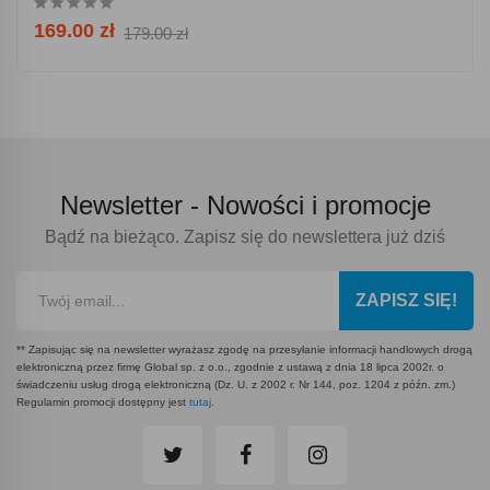
169.00 zł
179.00 zł
Newsletter -
Nowości i promocje
Bądź na bieżąco. Zapisz się do newslettera już dziś
ZAPISZ SIĘ!
** Zapisując się na newsletter wyrażasz zgodę na przesyłanie informacji handlowych drogą
elektroniczną przez firmę Global sp. z o.o., zgodnie z ustawą z dnia 18 lipca 2002r. o
świadczeniu usług drogą elektroniczną (Dz. U. z 2002 r. Nr 144, poz. 1204 z późn. zm.)
Regulamin promocji dostępny jest
tutaj
.