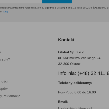
ktroniczną przez firmę Global sp. z o.o., zgodnie z ustawą z dnia 18 lipca 2002r. o świadczeniu 
est
tutaj
.
Kontakt
i
Global Sp. z o.o.
ul. Kazimierza Wielkiego 24
 raty?
32-300 Olkusz
y
Infolinia: (+48) 32 411 
ności
Telefony odbieramy:
kupów
Pon-Pt od 8:00 do 16:00
y, reklamacje
Email:
kontakt@abcfitness.pl