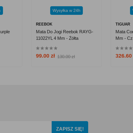
h
Wysyłka w 24h
REEBOK
TIGUAR
urple
Mata Do Jogi Reebok RAYG-
Mata Com
11022YL 4 Mm - Żółta
Mm - Cz
99.00 zł
326.60 
130.00 zł
ZAPISZ SIĘ!