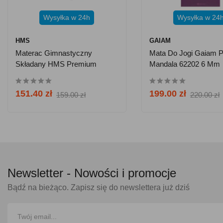
Wysyłka w 24h
Wysyłka w 24
HMS
GAIAM
Materac Gimnastyczny
Mata Do Jogi Gaiam P
Składany HMS Premium
Mandala 62202 6 Mm
MGS02 - Szary
151.40 zł
199.00 zł
159.00 zł
220.00 zł
Newsletter -
Nowości i promocje
Bądź na bieżąco. Zapisz się do newslettera już dziś