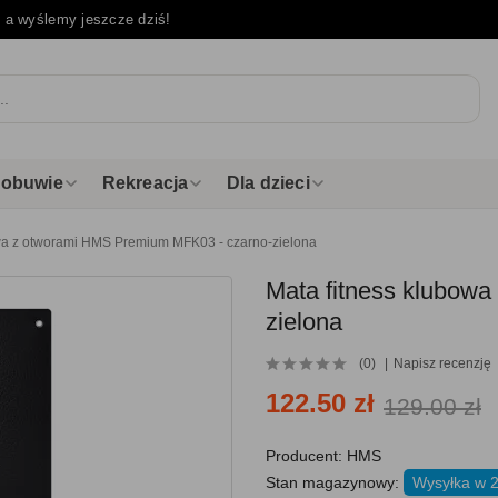
e
a wyślemy jeszcze dziś!
i obuwie
Rekreacja
Dla dzieci
owa z otworami HMS Premium MFK03 - czarno-zielona
Mata fitness klubow
zielona
(0)
Napisz recenzję
122.50 zł
129.00 zł
Producent:
HMS
Stan magazynowy:
Wysyłka w 