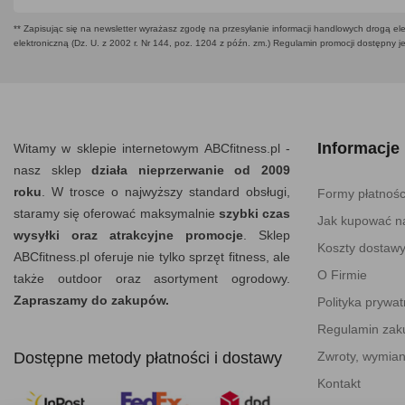
** Zapisując się na newsletter wyrażasz zgodę na przesyłanie informacji handlowych drogą ele
elektroniczną (Dz. U. z 2002 r. Nr 144, poz. 1204 z późn. zm.) Regulamin promocji dostępny j
Informacje
Witamy w sklepie internetowym ABCfitness.pl -
nasz sklep
działa nieprzerwanie od 2009
roku
. W trosce o najwyższy standard obsługi,
Formy płatnośc
staramy się oferować maksymalnie
szybki czas
Jak kupować na
wysyłki oraz atrakcyjne promocje
. Sklep
Koszty dostaw
ABCfitness.pl oferuje nie tylko sprzęt fitness, ale
O Firmie
także outdoor oraz asortyment ogrodowy.
Zapraszamy do zakupów.
Polityka prywat
Regulamin za
Dostępne metody płatności i dostawy
Zwroty, wymian
Kontakt