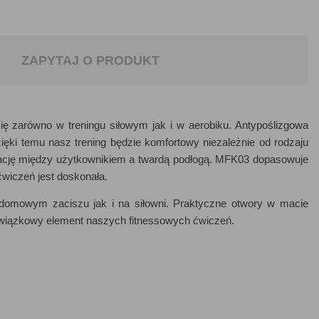
ZAPYTAJ O PRODUKT
ię zarówno w treningu siłowym jak i w aerobiku. Antypoślizgowa
ki temu nasz trening będzie komfortowy niezależnie od rodzaju
zację między użytkownikiem a twardą podłogą. MFK03 dopasowuje
ćwiczeń jest doskonała.
domowym zaciszu jak i na siłowni. Praktyczne otwory w macie
owiązkowy element naszych fitnessowych ćwiczeń.