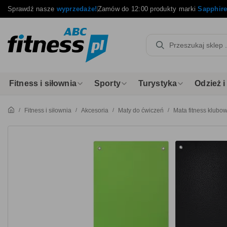
Sprawdź nasze
wyprzedaże!
Zamów do 12:00 produkty marki
Sapphir
Fitness i siłownia
Sporty
Turystyka
Odzież 
Fitness i siłownia
Akcesoria
Maty do ćwiczeń
Mata fitness klub