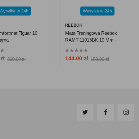
Wysyłka w 24h
Wysyłka w 24h
REEBOK
fortmat Tiguar 16
Mata Treningowa Reebok
arna
RAMT-11015BK 10 Mm -
Czarna
zł
144.00 zł
369.00 zł
159.00 zł