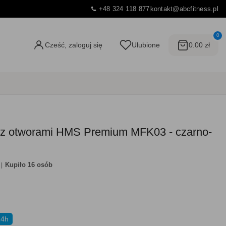
+48 324 118 877
kontakt@abcfitness.pl
0
Cześć, zaloguj się
Ulubione
0.00 zł
a z otworami HMS Premium MFK03 - czarno-
Kupiło 16 osób
24h