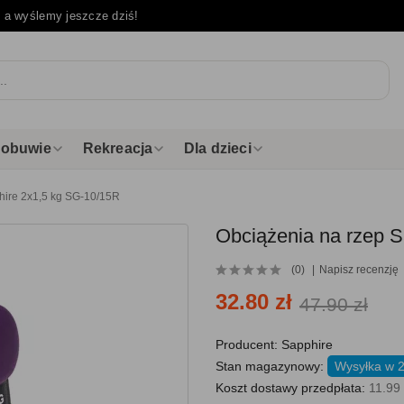
e
a wyślemy jeszcze dziś!
i obuwie
Rekreacja
Dla dzieci
hire 2x1,5 kg SG-10/15R
Obciążenia na rzep 
(0)
Napisz recenzję
32.80 zł
47.90 zł
Producent:
Sapphire
Stan magazynowy:
Wysyłka w 
Koszt dostawy przedpłata:
11.99 