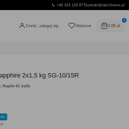
+48 324 118 877
kontakt@abcfitness.pl
0
Cześć, zaloguj się
Ulubione
0.00 zł
Sapphire 2x1,5 kg SG-10/15R
Kupiło 61 osób
24h
zł