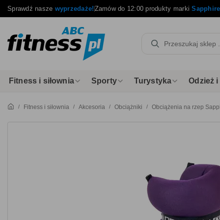
Sprawdź nasze
wyprzedaże!
Zamów do 12:00 produkty marki
Sapphir
Fitness i siłownia
Sporty
Turystyka
Odzież 
Fitness i siłownia
Akcesoria
Obciążniki
Obciążenia na rzep Sapp