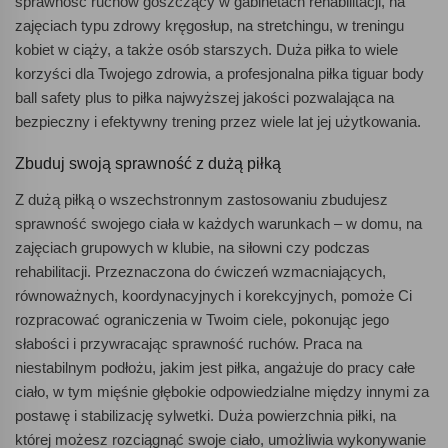
sprawność ruchów goszczący w gabinetach rehabilitacji, na
zajęciach typu zdrowy kręgosłup, na stretchingu, w treningu
kobiet w ciąży, a także osób starszych. Duża piłka to wiele
korzyści dla Twojego zdrowia, a profesjonalna piłka tiguar body
ball safety plus to piłka najwyższej jakości pozwalająca na
bezpieczny i efektywny trening przez wiele lat jej użytkowania.
Zbuduj swoją sprawność z dużą piłką
Z dużą piłką o wszechstronnym zastosowaniu zbudujesz
sprawność swojego ciała w każdych warunkach – w domu, na
zajęciach grupowych w klubie, na siłowni czy podczas
rehabilitacji. Przeznaczona do ćwiczeń wzmacniających,
równoważnych, koordynacyjnych i korekcyjnych, pomoże Ci
rozpracować ograniczenia w Twoim ciele, pokonując jego
słabości i przywracając sprawność ruchów. Praca na
niestabilnym podłożu, jakim jest piłka, angażuje do pracy całe
ciało, w tym mięśnie głębokie odpowiedzialne między innymi za
postawę i stabilizację sylwetki. Duża powierzchnia piłki, na
której możesz rozciągnąć swoje ciało, umożliwia wykonywanie