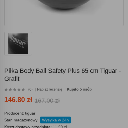
Piłka Body Ball Safety Plus 65 cm Tiguar -
Grafit
Kupiło 5 osób
(0)
Napisz recenzję
146.80 zł
167.00 zł
Producent:
tiguar
Stan magazynowy:
Wysyłka w 24h
Koszt dostawy przedpłata:
11.99 zł