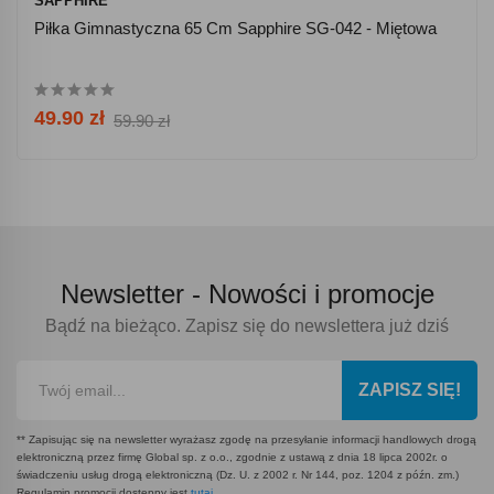
SAPPHIRE
Piłka Gimnastyczna 65 Cm Sapphire SG-042 - Miętowa
49.90 zł
59.90 zł
Newsletter -
Nowości i promocje
Bądź na bieżąco. Zapisz się do newslettera już dziś
ZAPISZ SIĘ!
** Zapisując się na newsletter wyrażasz zgodę na przesyłanie informacji handlowych drogą
elektroniczną przez firmę Global sp. z o.o., zgodnie z ustawą z dnia 18 lipca 2002r. o
świadczeniu usług drogą elektroniczną (Dz. U. z 2002 r. Nr 144, poz. 1204 z późn. zm.)
Regulamin promocji dostępny jest
tutaj
.