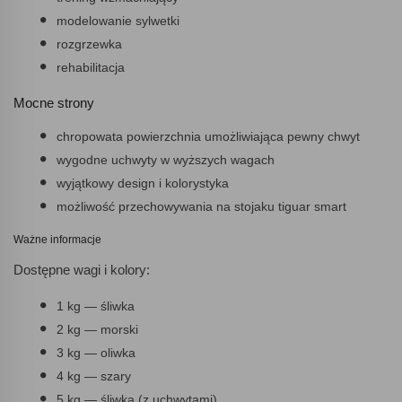
modelowanie sylwetki
rozgrzewka
rehabilitacja
Mocne strony
chropowata powierzchnia umożliwiająca pewny chwyt
wygodne uchwyty w wyższych wagach
wyjątkowy design i kolorystyka
możliwość przechowywania na stojaku tiguar smart
Ważne informacje
Dostępne wagi i kolory:
1 kg — śliwka
2 kg — morski
3 kg — oliwka
4 kg — szary
5 kg — śliwka (z uchwytami)