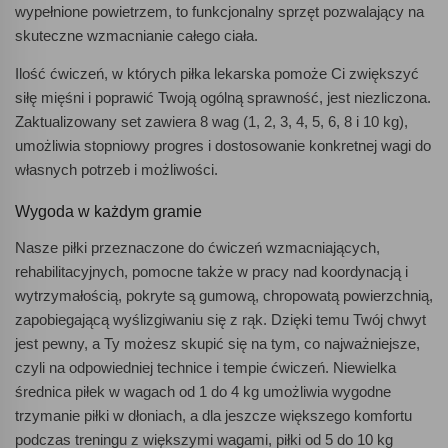
wypełnione powietrzem, to funkcjonalny sprzęt pozwalający na
skuteczne wzmacnianie całego ciała.
Ilość ćwiczeń, w których piłka lekarska pomoże Ci zwiększyć
siłę mięśni i poprawić Twoją ogólną sprawność, jest niezliczona.
Zaktualizowany set zawiera 8 wag (1, 2, 3, 4, 5, 6, 8 i 10 kg),
umożliwia stopniowy progres i dostosowanie konkretnej wagi do
własnych potrzeb i możliwości.
Wygoda w każdym gramie
Nasze piłki przeznaczone do ćwiczeń wzmacniających,
rehabilitacyjnych, pomocne także w pracy nad koordynacją i
wytrzymałością, pokryte są gumową, chropowatą powierzchnią,
zapobiegającą wyślizgiwaniu się z rąk. Dzięki temu Twój chwyt
jest pewny, a Ty możesz skupić się na tym, co najważniejsze,
czyli na odpowiedniej technice i tempie ćwiczeń. Niewielka
średnica piłek w wagach od 1 do 4 kg umożliwia wygodne
trzymanie piłki w dłoniach, a dla jeszcze większego komfortu
podczas treningu z większymi wagami, piłki od 5 do 10 kg