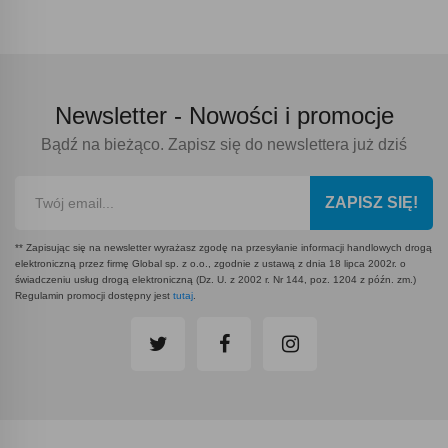
Newsletter -
Nowości i promocje
Bądź na bieżąco. Zapisz się do newslettera już dziś
ZAPISZ SIĘ!
** Zapisując się na newsletter wyrażasz zgodę na przesyłanie informacji handlowych drogą
elektroniczną przez firmę Global sp. z o.o., zgodnie z ustawą z dnia 18 lipca 2002r. o
świadczeniu usług drogą elektroniczną (Dz. U. z 2002 r. Nr 144, poz. 1204 z późn. zm.)
Regulamin promocji dostępny jest
tutaj
.