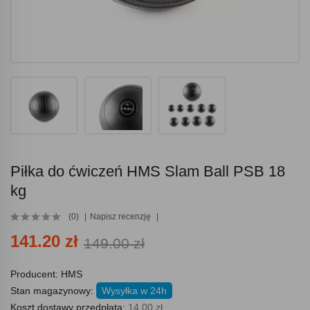
Piłka do ćwiczeń HMS Slam Ball PSB 18
kg
(0)
Napisz recenzję
141.20 zł
149.00 zł
Producent:
HMS
Stan magazynowy:
Wysyłka w 24h
Koszt dostawy przedpłata:
14.00 zł