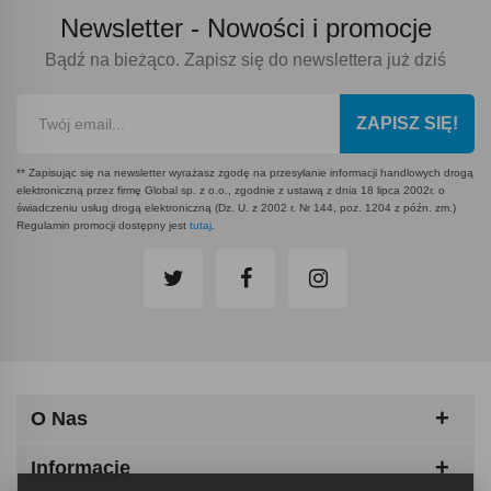
Newsletter -
Nowości i promocje
Bądź na bieżąco. Zapisz się do newslettera już dziś
ZAPISZ SIĘ!
** Zapisując się na newsletter wyrażasz zgodę na przesyłanie informacji handlowych drogą
elektroniczną przez firmę Global sp. z o.o., zgodnie z ustawą z dnia 18 lipca 2002r. o
świadczeniu usług drogą elektroniczną (Dz. U. z 2002 r. Nr 144, poz. 1204 z późn. zm.)
Regulamin promocji dostępny jest
tutaj
.
O Nas
Informacje