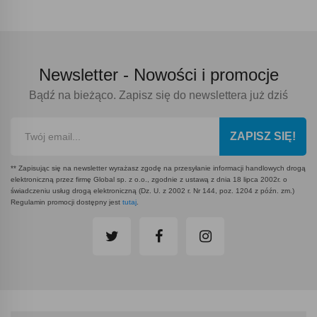
Newsletter -
Nowości i promocje
Bądź na bieżąco. Zapisz się do newslettera już dziś
ZAPISZ SIĘ!
** Zapisując się na newsletter wyrażasz zgodę na przesyłanie informacji handlowych drogą
elektroniczną przez firmę Global sp. z o.o., zgodnie z ustawą z dnia 18 lipca 2002r. o
świadczeniu usług drogą elektroniczną (Dz. U. z 2002 r. Nr 144, poz. 1204 z późn. zm.)
Regulamin promocji dostępny jest
tutaj
.