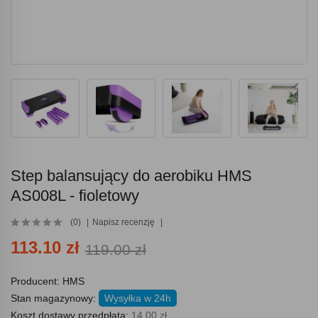
Step balansujący do aerobiku HMS
AS008L - fioletowy
(0)
Napisz recenzję
113.10 zł
119.00 zł
Producent:
HMS
Stan magazynowy:
Wysyłka w 24h
Koszt dostawy przedpłata:
14.00 zł