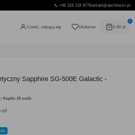
+48 324 118 877
kontakt@abcfitness.pl
0
Cześć, zaloguj się
Ulubione
0.00 zł
etyczny Sapphire SG-500E Galactic -
Kupiło 29 osób
 zł
24h