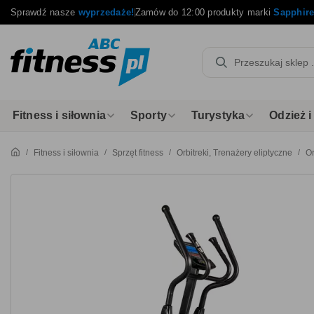
Sprawdź nasze
wyprzedaże!
Zamów do 12:00 produkty marki
Sapphir
Fitness i siłownia
Sporty
Turystyka
Odzież 
Fitness i siłownia
Sprzęt fitness
Orbitreki, Trenażery eliptyczne
Or