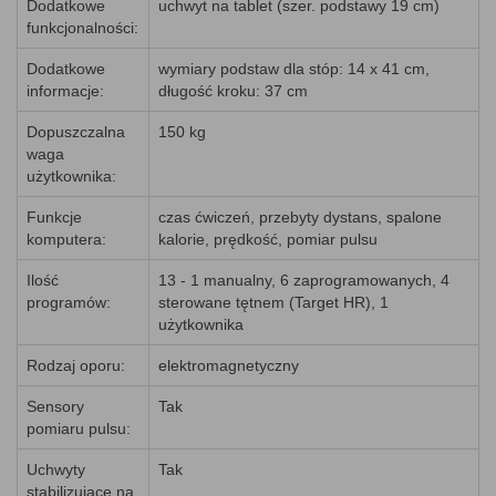
Dodatkowe
uchwyt na tablet (szer. podstawy 19 cm)
funkcjonalności:
Dodatkowe
wymiary podstaw dla stóp: 14 x 41 cm,
informacje:
długość kroku: 37 cm
Dopuszczalna
150 kg
waga
użytkownika:
Funkcje
czas ćwiczeń, przebyty dystans, spalone
komputera:
kalorie, prędkość, pomiar pulsu
Ilość
13 - 1 manualny, 6 zaprogramowanych, 4
programów:
sterowane tętnem (Target HR), 1
użytkownika
Rodzaj oporu:
elektromagnetyczny
Sensory
Tak
pomiaru pulsu:
Uchwyty
Tak
stabilizujące na