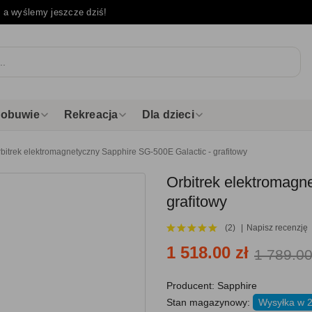
e
a wyślemy jeszcze dziś!
i obuwie
Rekreacja
Dla dzieci
bitrek elektromagnetyczny Sapphire SG-500E Galactic - grafitowy
Orbitrek elektromagn
grafitowy
(2)
Napisz recenzję
1 518.00 zł
1 789.00
Producent:
Sapphire
Stan magazynowy:
Wysyłka w 