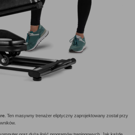
re
. Ten masywny trenażer eliptyczny zaprojektowany został przy
owników.
y komputer oraz duża ilość programów treningowych. Jak każde