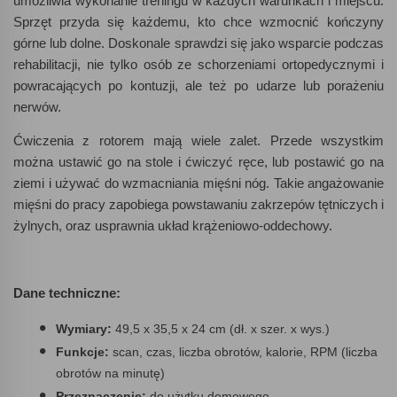
umożliwia wykonanie treningu w każdych warunkach i miejscu.
Sprzęt przyda się każdemu, kto chce wzmocnić kończyny
górne lub dolne. Doskonale sprawdzi się jako wsparcie podczas
rehabilitacji, nie tylko osób ze schorzeniami ortopedycznymi i
powracających po kontuzji, ale też po udarze lub porażeniu
nerwów.
Ćwiczenia z rotorem mają wiele zalet. Przede wszystkim
można ustawić go na stole i ćwiczyć ręce, lub postawić go na
ziemi i używać do wzmacniania mięśni nóg. Takie angażowanie
mięśni do pracy zapobiega powstawaniu zakrzepów tętniczych i
żylnych, oraz usprawnia układ krążeniowo-oddechowy.
Dane techniczne:
Wymiary:
49,5 x 35,5 x 24 cm (dł. x szer. x wys.)
Funkcje:
scan, czas, liczba obrotów, kalorie, RPM (liczba
obrotów na minutę)
Przeznaczenie:
do użytku domowego