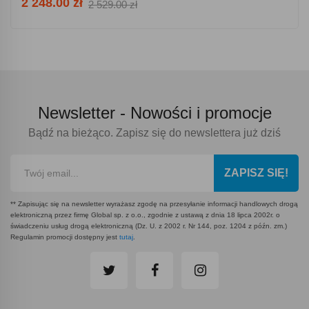
2 248.00 zł
2 529.00 zł
Newsletter -
Nowości i promocje
Bądź na bieżąco. Zapisz się do newslettera już dziś
ZAPISZ SIĘ!
** Zapisując się na newsletter wyrażasz zgodę na przesyłanie informacji handlowych drogą
elektroniczną przez firmę Global sp. z o.o., zgodnie z ustawą z dnia 18 lipca 2002r. o
świadczeniu usług drogą elektroniczną (Dz. U. z 2002 r. Nr 144, poz. 1204 z późn. zm.)
Regulamin promocji dostępny jest
tutaj
.