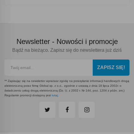
Newsletter -
Nowości i promocje
Bądź na bieżąco. Zapisz się do newslettera już dziś
ZAPISZ SIĘ!
** Zapisując się na newsletter wyrażasz zgodę na przesyłanie informacji handlowych drogą
elektroniczną przez firmę Global sp. z o.o., zgodnie z ustawą z dnia 18 lipca 2002r. o
świadczeniu usług drogą elektroniczną (Dz. U. z 2002 r. Nr 144, poz. 1204 z późn. zm.)
Regulamin promocji dostępny jest
tutaj
.