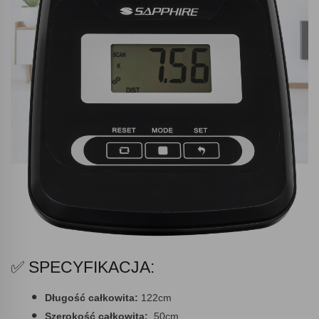
✅ SPECYFIKACJA:
Długość całkowita:
122cm
Szerokość całkowita:
50cm