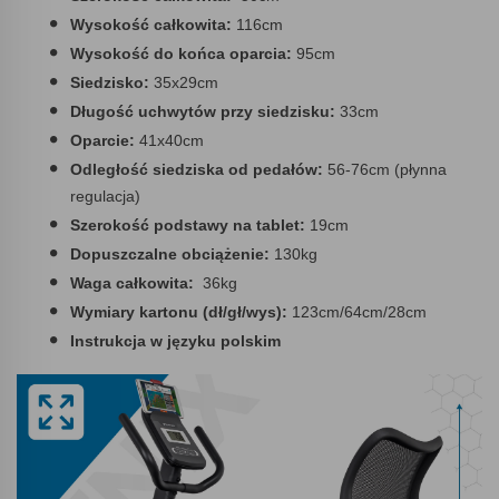
Wysokość całkowita:
116cm
Wysokość do końca oparcia:
95cm
Siedzisko:
35x29cm
Długość uchwytów przy siedzisku:
33cm
Oparcie:
41x40cm
Odległość siedziska od pedałów:
56-76cm (płynna
regulacja)
Szerokość podstawy na tablet:
19cm
Dopuszczalne obciążenie:
130kg
Waga całkowita:
36kg
Wymiary kartonu (dł/gł/wys):
123cm/64cm/28cm
Instrukcja w języku polskim