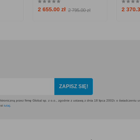
2 655.00 zł
2 370.3
2 795.00 zł
ZAPISZ SIĘ!
ktroniczną przez firmę Global sp. z o.o., zgodnie z ustawą z dnia 18 lipca 2002r. o świadczeniu 
est
tutaj
.