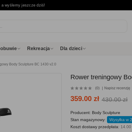
e
a wyślemy jeszcze dziś!
i obuwie
Rekreacja
Dla dzieci
ngowy Body Sculpture BC 1430 v2.0
Rower treningowy Bo
(0)
Napisz recenzję
359.00 zł
430.00 zł
Producent:
Body Sculpture
Stan magazynowy:
Wysyłka w 
Koszt dostawy przedpłata:
14.00 