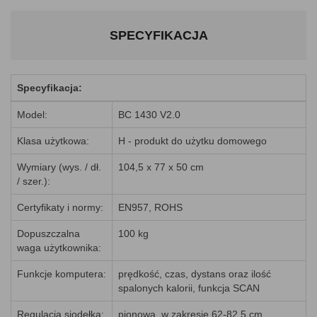
SPECYFIKACJA
Specyfikacja:
Model:
BC 1430 V2.0
Klasa użytkowa:
H - produkt do użytku domowego
Wymiary (wys. / dł.
104,5 x 77 x 50 cm
/ szer.):
Certyfikaty i normy:
EN957, ROHS
Dopuszczalna
100 kg
waga użytkownika:
Funkcje komputera:
prędkość, czas, dystans oraz ilość
spalonych kalorii, funkcja SCAN
Regulacja siodełka:
pionowa, w zakresie 62-82,5 cm