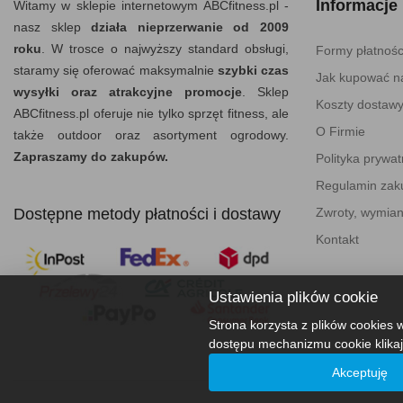
Informacje
Witamy w sklepie internetowym ABCfitness.pl -
nasz sklep
działa nieprzerwanie od 2009
roku
. W trosce o najwyższy standard obsługi,
Formy płatnośc
staramy się oferować maksymalnie
szybki czas
Jak kupować na
wysyłki oraz atrakcyjne promocje
. Sklep
Koszty dostaw
ABCfitness.pl oferuje nie tylko sprzęt fitness, ale
O Firmie
także outdoor oraz asortyment ogrodowy.
Zapraszamy do zakupów.
Polityka prywat
Regulamin za
Dostępne metody płatności i dostawy
Zwroty, wymian
Kontakt
Ustawienia plików cookie
Strona korzysta z plików cookies w
dostępu mechanizmu cookie klikaj
Akceptuję