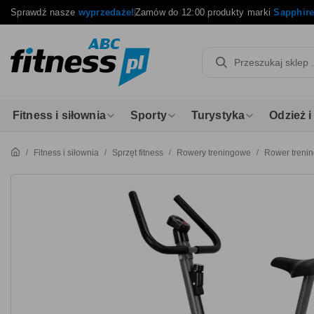
Sprawdź nasze
wyprzedaże!
Zamów do 12:00 produkty marki
Sapphir
Fitness i siłownia
Sporty
Turystyka
Odzież 
Fitness i siłownia
Sprzęt fitness
Rowery treningowe
Rower treni