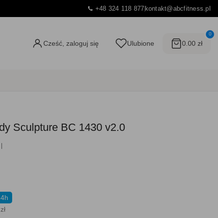
+48 324 118 877
kontakt@abcfitness.pl
0
Cześć, zaloguj się
Ulubione
0.00 zł
dy Sculpture BC 1430 v2.0
24h
zł