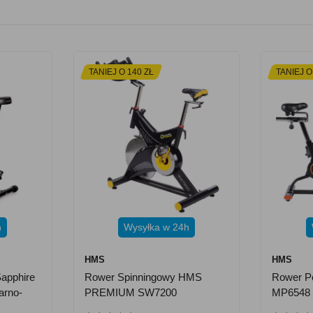
TANIEJ O 140 ZŁ
TANIEJ O
h
Wysyłka w 24h
HMS
HMS
apphire
Rower Spinningowy HMS
Rower P
arno-
PREMIUM SW7200
MP6548