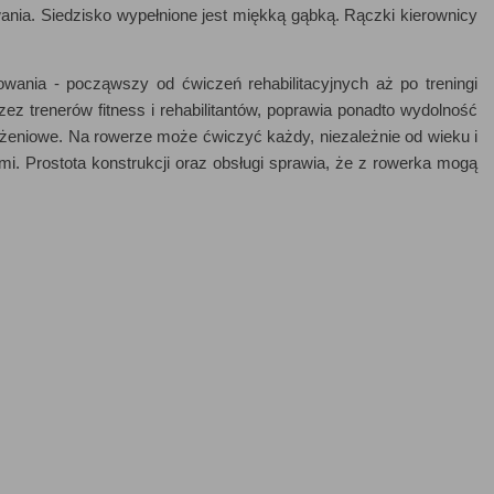
wania. Siedzisko wypełnione jest miękką gąbką. Rączki kierownicy
wania - począwszy od ćwiczeń rehabilitacyjnych aż po treningi
z trenerów fitness i rehabilitantów, poprawia ponadto wydolność
iążeniowe. Na rowerze może ćwiczyć każdy, niezależnie od wieku i
mi. Prostota konstrukcji oraz obsługi sprawia, że z rowerka mogą