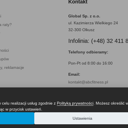
Kontakt
i
Global Sp. z o.o.
ul. Kazimierza Wielkiego 24
 raty?
32-300 Olkusz
y
Infolinia: (+48) 32 411 
ności
Telefony odbieramy:
kupów
Pon-Pt od 8:00 do 16:00
y, reklamacje
Email:
kontakt@abcfitness.pl
 celu realizacji usług zgodnie z
Polityką prywatności
. Możesz określić 
ąc w przycisk ustawień.
Ustawienia