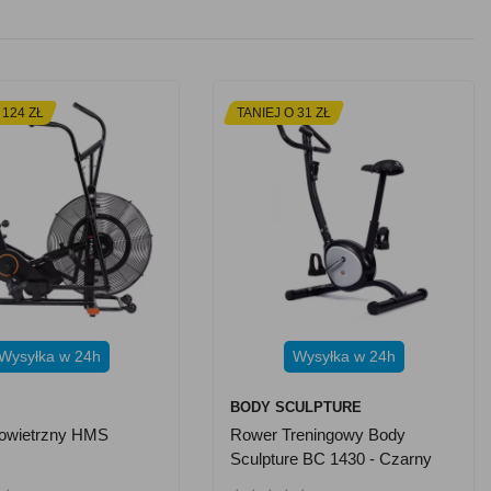
 124 ZŁ
TANIEJ O 31 ZŁ
Wysyłka w 24h
Wysyłka w 24h
BODY SCULPTURE
owietrzny HMS
Rower Treningowy Body
Sculpture BC 1430 - Czarny