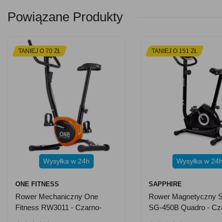
Powiązane Produkty
TANIEJ O 70 ZŁ
TANIEJ O 151 ZŁ
Wysyłka w 24h
Wysyłka w 24
ONE FITNESS
SAPPHIRE
Rower Mechaniczny One
Rower Magnetyczny S
Fitness RW3011 - Czarno-
SG-450B Quadro - Cz
Pomarańczowy
Srebrny