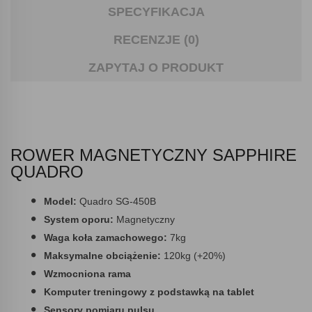
SPECYFIKACJA
RECENZJE (0)
ZAPYTAJ O PRODUKT
ROWER MAGNETYCZNY SAPPHIRE
QUADRO
Model:
Quadro SG-450B
System oporu:
Magnetyczny
Waga koła zamachowego:
7kg
Maksymalne obciążenie:
120kg (+20%)
Wzmocniona rama
Komputer treningowy z podstawką na tablet
Sensory pomiaru pulsu