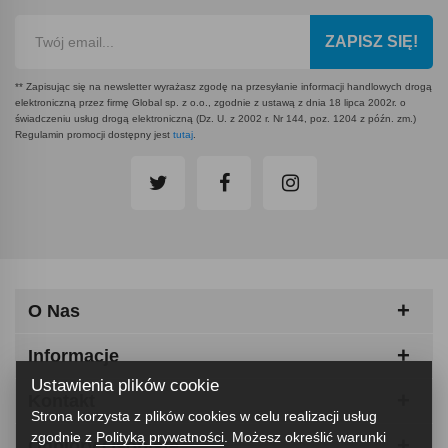
ZAPISZ SIĘ!
** Zapisując się na newsletter wyrażasz zgodę na przesyłanie informacji handlowych drogą
elektroniczną przez firmę Global sp. z o.o., zgodnie z ustawą z dnia 18 lipca 2002r. o
świadczeniu usług drogą elektroniczną (Dz. U. z 2002 r. Nr 144, poz. 1204 z późn. zm.)
Regulamin promocji dostępny jest
tutaj
.
O Nas
Informacje
Ustawienia plików cookie
Kontakt
Strona korzysta z plików cookies w celu realizacji usług
zgodnie z
Polityką prywatności
. Możesz określić warunki
Odbiory Osobiste