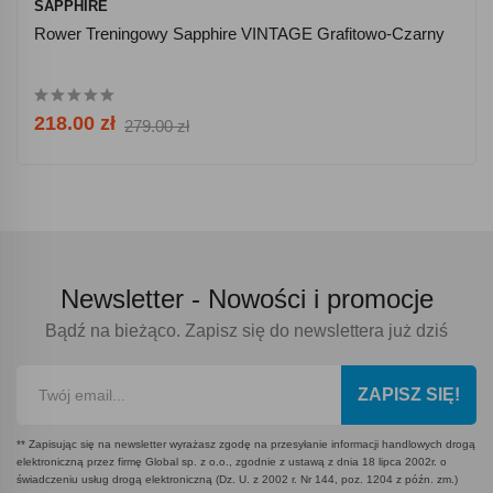
SAPPHIRE
Rower Treningowy Sapphire VINTAGE Grafitowo-Czarny
218.00 zł
279.00 zł
Newsletter -
Nowości i promocje
Bądź na bieżąco. Zapisz się do newslettera już dziś
ZAPISZ SIĘ!
** Zapisując się na newsletter wyrażasz zgodę na przesyłanie informacji handlowych drogą
elektroniczną przez firmę Global sp. z o.o., zgodnie z ustawą z dnia 18 lipca 2002r. o
świadczeniu usług drogą elektroniczną (Dz. U. z 2002 r. Nr 144, poz. 1204 z późn. zm.)