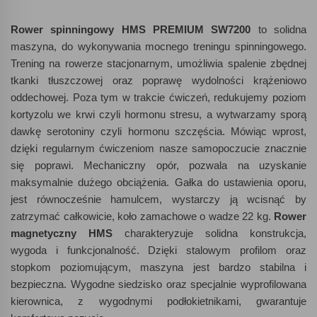
Rower spinningowy HMS PREMIUM SW7200
to solidna
maszyna, do wykonywania mocnego treningu spinningowego.
Trening na rowerze stacjonarnym, umożliwia spalenie zbędnej
tkanki tłuszczowej oraz poprawę wydolności krążeniowo
oddechowej. Poza tym w trakcie ćwiczeń, redukujemy poziom
kortyzolu we krwi czyli hormonu stresu, a wytwarzamy sporą
dawkę serotoniny czyli hormonu szczęścia. Mówiąc wprost,
dzięki regularnym ćwiczeniom nasze samopoczucie znacznie
się poprawi. Mechaniczny opór, pozwala na uzyskanie
maksymalnie dużego obciążenia. Gałka do ustawienia oporu,
jest równocześnie hamulcem, wystarczy ją wcisnąć by
zatrzymać całkowicie, koło zamachowe o wadze 22 kg.
Rower
magnetyczny HMS
charakteryzuje solidna konstrukcja,
wygoda i funkcjonalność. Dzięki stalowym profilom oraz
stopkom poziomującym, maszyna jest bardzo stabilna i
bezpieczna. Wygodne siedzisko oraz specjalnie wyprofilowana
kierownica, z wygodnymi podłokietnikami, gwarantuje