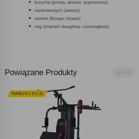
brzucha (prosty, skośne, poprzeczny)
naramiennych (aktony)
ramion (biceps, triceps)
nóg (mięsień dwugłowy, czworogłowy)
Powiązane Produkty
TANIEJ O 1 171 ZŁ