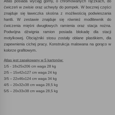
Atlas posiada wyciąg górny, o chromowanych rączkach, do
ćwiczeń w zwisie oraz uchwyty do pompek. W bocznej części
znajduje się ławeczka skośna z możliwością podwieszania
hantli. W zestawie znajduje się również modlitewnik do
ćwiczenia mięśni dwugłowych ramienia oraz stacja nożna.
Podwójna dźwignia ramion posiada blokadę dla stacji
motylkowej. Obciążniki stosu zostały oblane plastikiem, dla
zapewnienia cichej pracy. Konstrukcja malowana na gorąco w
kolorze grafitowym.
Atlas jest zapakowany w 5 kartonów:
1/5 - 18x25x206 cm waga 28 kg
2/5 – 15x42x127 cm waga 24 kg
3/5 – 22x46x124 cm waga 34 kg
4/5 – 20x32x38 cm waga 28,5 kg
5/5 – 20x33x38 cm waga 28,5 kg