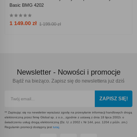
Basic BMG 4202
1 149.00 zł
1 199.00 zł
Newsletter -
Nowości i promocje
Bądź na bieżąco. Zapisz się do newslettera już dziś
ZAPISZ SIĘ!
** Zapisując się na newsletter wyrażasz zgodę na przesyłanie informacji handlowych drogą
elektroniczną przez firmę Global sp. z o.o., zgodnie z ustawą z dnia 18 lipca 2002r. o
świadczeniu usług drogą elektroniczną (Dz. U. z 2002 r. Nr 144, poz. 1204 z późn. zm.)
Regulamin promocji dostępny jest
tutaj
.