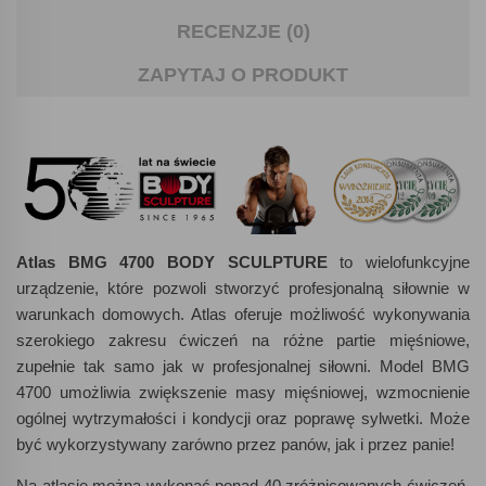
RECENZJE (0)
ZAPYTAJ O PRODUKT
Atlas
BMG
4700
BODY
SCULPTURE
to wielofunkcyjne
urządzenie, które pozwoli stworzyć profesjonalną siłownie w
warunkach domowych. Atlas oferuje możliwość wykonywania
szerokiego zakresu ćwiczeń na różne partie mięśniowe,
zupełnie tak samo jak w profesjonalnej siłowni. Model
BMG
4700 umożliwia zwiększenie masy mięśniowej, wzmocnienie
ogólnej wytrzymałości i kondycji oraz poprawę sylwetki. Może
być wykorzystywany zarówno przez panów, jak i przez panie!
Na atlasie można wykonać ponad 40 zróżnicowanych ćwiczeń.