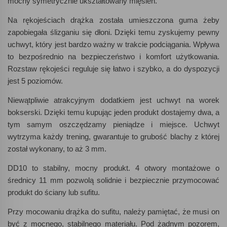
mocny symetrycznie ukształtowany mięsień.
Na rękojeściach drążka została umieszczona guma żeby
zapobiegała ślizganiu się dłoni. Dzięki temu zyskujemy pewny
uchwyt, który jest bardzo ważny w trakcie podciągania. Wpływa
to bezpośrednio na bezpieczeństwo i komfort użytkowania.
Rozstaw rękojeści reguluje się łatwo i szybko, a do dyspozycji
jest 5 poziomów.
Niewątpliwie atrakcyjnym dodatkiem jest uchwyt na worek
bokserski. Dzięki temu kupując jeden produkt dostajemy dwa, a
tym samym oszczędzamy pieniądze i miejsce. Uchwyt
wytrzyma każdy trening, gwarantuje to grubość blachy z której
został wykonany, to aż 3 mm.
DD10 to stabilny, mocny produkt. 4 otwory montażowe o
średnicy 11 mm pozwolą solidnie i bezpiecznie przymocować
produkt do ściany lub sufitu.
Przy mocowaniu drążka do sufitu, należy pamiętać, że musi on
być z mocnego, stabilnego materiału. Pod żadnym pozorem,