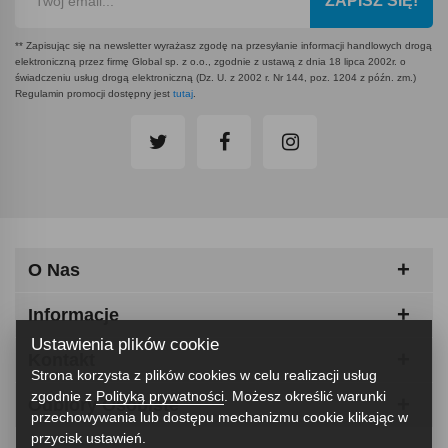
ZAPISZ SIĘ!
** Zapisując się na newsletter wyrażasz zgodę na przesyłanie informacji handlowych drogą
elektroniczną przez firmę Global sp. z o.o., zgodnie z ustawą z dnia 18 lipca 2002r. o
świadczeniu usług drogą elektroniczną (Dz. U. z 2002 r. Nr 144, poz. 1204 z późn. zm.)
Regulamin promocji dostępny jest
tutaj
.
O Nas
Informacje
Ustawienia plików cookie
Kontakt
Strona korzysta z plików cookies w celu realizacji usług
zgodnie z
Polityką prywatności
. Możesz określić warunki
Odbiory Osobiste
przechowywania lub dostępu mechanizmu cookie klikając w
przycisk ustawień.