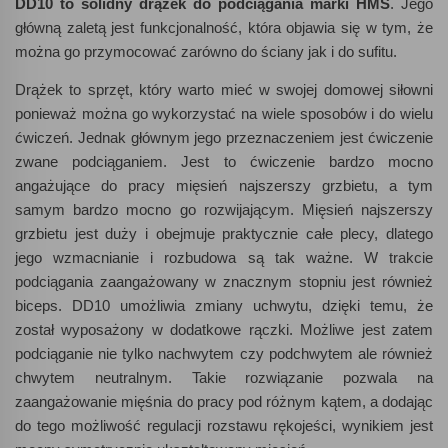
DD10 to solidny drążek do podciągania marki HMS
. Jego
główną zaletą jest funkcjonalność, która objawia się w tym, że
można go przymocować zarówno do ściany jak i do sufitu.
Drążek to sprzęt, który warto mieć w swojej domowej siłowni
ponieważ można go wykorzystać na wiele sposobów i do wielu
ćwiczeń. Jednak głównym jego przeznaczeniem jest ćwiczenie
zwane podciąganiem. Jest to ćwiczenie bardzo mocno
angażujące do pracy mięsień najszerszy grzbietu, a tym
samym bardzo mocno go rozwijającym. Mięsień najszerszy
grzbietu jest duży i obejmuje praktycznie całe plecy, dlatego
jego wzmacnianie i rozbudowa są tak ważne. W trakcie
podciągania zaangażowany w znacznym stopniu jest również
biceps. DD10 umożliwia zmiany uchwytu, dzięki temu, że
został wyposażony w dodatkowe rączki. Możliwe jest zatem
podciąganie nie tylko nachwytem czy podchwytem ale również
chwytem neutralnym. Takie rozwiązanie pozwala na
zaangażowanie mięśnia do pracy pod różnym kątem, a dodając
do tego możliwość regulacji rozstawu rękojeści, wynikiem jest