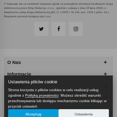
** Zapisując się na newsletter wyrażasz zgodę na przesyłanie informacji handlowych drogą
elektroniczną przez firmę Global sp. z o.o., zgodnie z ustawą z dnia 18 lipca 2002r. o
świadczeniu usług drogą elektroniczną (Dz. U. z 2002 r. Nr 144, poz. 1204 z późn. zm.)
Regulamin promocji dostępny jest
tutaj
.
O Nas
Informacje
Ustawienia plików cookie
Kontakt
Strona korzysta z plików cookies w celu realizacji usług
zgodnie z
Polityką prywatności
. Możesz określić warunki
Odbiory Osobiste
przechowywania lub dostępu mechanizmu cookie klikając w
przycisk ustawień.
Akceptuję
Ustawienia