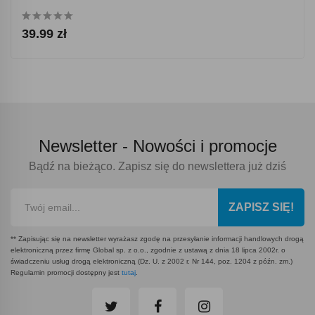
39.99 zł
Newsletter -
Nowości i promocje
Bądź na bieżąco. Zapisz się do newslettera już dziś
ZAPISZ SIĘ!
** Zapisując się na newsletter wyrażasz zgodę na przesyłanie informacji handlowych drogą
elektroniczną przez firmę Global sp. z o.o., zgodnie z ustawą z dnia 18 lipca 2002r. o
świadczeniu usług drogą elektroniczną (Dz. U. z 2002 r. Nr 144, poz. 1204 z późn. zm.)
Regulamin promocji dostępny jest
tutaj
.