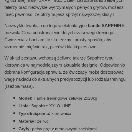
kg uznanej marki SAPPHIRE. Dzięki zastosowaniu żeliwnych
talerzy oraz niezwykle wytrzymałych pełnych gryfów, możesz
mieć pewność, że otrzymujesz sprzęt najwyższej klasy !
Niezwykle trwałe, a do tego wielofunkcyjne
hantle SAPPHIRE
pozwolą Ci na udoskonalenie dotychczasowego treningu.
Ćwiczenia z hantlami to skuteczny i prosty sposób, aby
wzmocnić mięśnie rąk, pleców i klatki piersiowej.
W skład zestawu wchodzą żeliwne talerze Sapphire typu
kierownica w najmodniejszym aktualnie designie. Odpowiednio
dobrana konfiguracja sprawia, że ćwiczący może dostosować
wagę nakładu do aktualnych predyspozycji lub rodzaju treningu
(rzeźba/masa).
Model:
Hantle treningowe żeliwne 2x20kg
Linia:
Sapphire XYLO-LINE
Typ obciążenia:
kierownica
Materiał:
żeliwo
Gryfy:
pełny pręt z metalowymi zaciskami