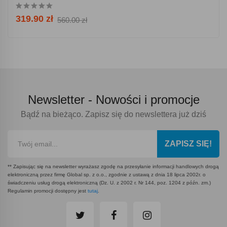
319.90 zł
560.00 zł
Newsletter -
Nowości i promocje
Bądź na bieżąco. Zapisz się do newslettera już dziś
ZAPISZ SIĘ!
** Zapisując się na newsletter wyrażasz zgodę na przesyłanie informacji handlowych drogą
elektroniczną przez firmę Global sp. z o.o., zgodnie z ustawą z dnia 18 lipca 2002r. o
świadczeniu usług drogą elektroniczną (Dz. U. z 2002 r. Nr 144, poz. 1204 z późn. zm.)
Regulamin promocji dostępny jest
tutaj
.