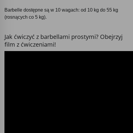
Barbelle dostępne są w 10 wagach: od 10 kg do 55 kg
(rosnących co 5 kg).
Jak ćwiczyć z barbellami prostymi? Obejrzyj
film z ćwiczeniami!