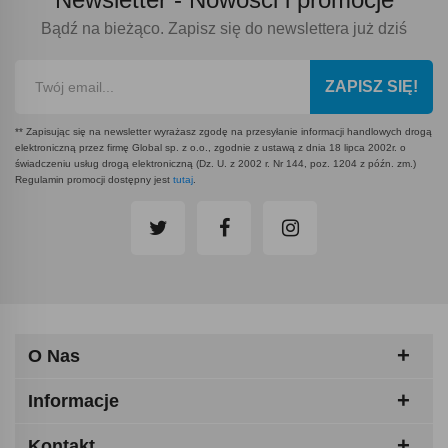
Bądź na bieżąco. Zapisz się do newslettera już dziś
ZAPISZ SIĘ!
** Zapisując się na newsletter wyrażasz zgodę na przesyłanie informacji handlowych drogą
elektroniczną przez firmę Global sp. z o.o., zgodnie z ustawą z dnia 18 lipca 2002r. o
świadczeniu usług drogą elektroniczną (Dz. U. z 2002 r. Nr 144, poz. 1204 z późn. zm.)
Regulamin promocji dostępny jest
tutaj
.
O Nas
Informacje
Kontakt