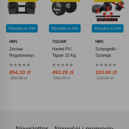
Wysyłka w 24h
Wysyłka w 24h
Wysyłka w 24h
HMS
TIGUAR
HMS
Zestaw
Hantel PU
Sztangielki -
Regulowanych
Tiguar 15 Kg
Sztanga
Sztangielek
Kompozyt
HMS SGR40
HMS SGC15
854.10 zł
493.20 zł
103.60 zł
PRO SET
15 Kg
898.99 zł
548.00 zł
109.00 zł
2,5kg - 41 Kg
Newsletter -
Nowości i promocje